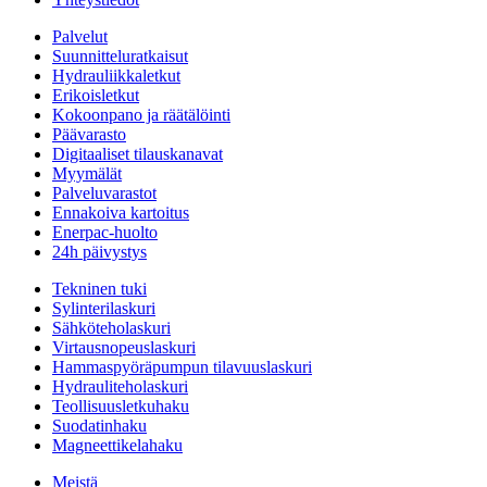
Palvelut
Suunnitteluratkaisut
Hydrauliikkaletkut
Erikoisletkut
Kokoonpano ja räätälöinti
Päävarasto
Digitaaliset tilauskanavat
Myymälät
Palveluvarastot
Ennakoiva kartoitus
Enerpac-huolto
24h päivystys
Tekninen tuki
Sylinterilaskuri
Sähköteholaskuri
Virtausnopeuslaskuri
Hammaspyöräpumpun tilavuuslaskuri
Hydrauliteholaskuri
Teollisuusletkuhaku
Suodatinhaku
Magneettikelahaku
Meistä