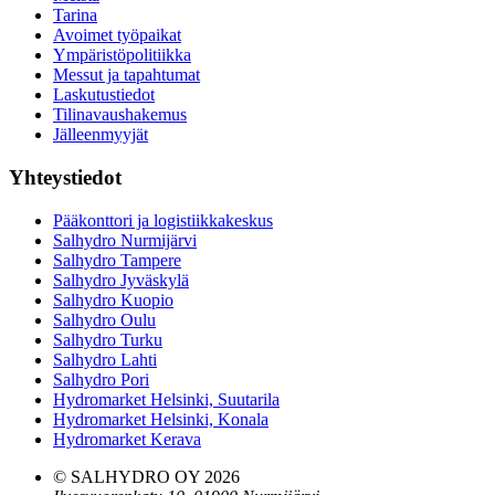
Tarina
Avoimet työpaikat
Ympäristöpolitiikka
Messut ja tapahtumat
Laskutustiedot
Tilinavaushakemus
Jälleenmyyjät
Yhteystiedot
Pääkonttori ja logistiikkakeskus
Salhydro Nurmijärvi
Salhydro Tampere
Salhydro Jyväskylä
Salhydro Kuopio
Salhydro Oulu
Salhydro Turku
Salhydro Lahti
Salhydro Pori
Hydromarket Helsinki, Suutarila
Hydromarket Helsinki, Konala
Hydromarket Kerava
© SALHYDRO OY
2026