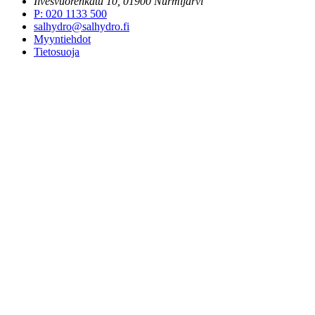
Ilvesvuorenkatu 10, 01900 Nurmijärvi
P
:
020 1133 500
salhydro@salhydro.fi
Myyntiehdot
Tietosuoja