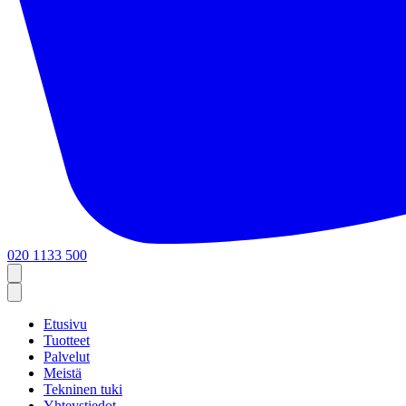
020 1133 500
Etusivu
Tuotteet
Palvelut
Meistä
Tekninen tuki
Yhteystiedot