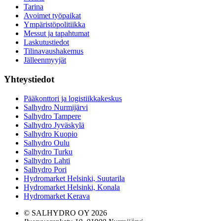
Tarina
Avoimet työpaikat
Ympäristöpolitiikka
Messut ja tapahtumat
Laskutustiedot
Tilinavaushakemus
Jälleenmyyjät
Yhteystiedot
Pääkonttori ja logistiikkakeskus
Salhydro Nurmijärvi
Salhydro Tampere
Salhydro Jyväskylä
Salhydro Kuopio
Salhydro Oulu
Salhydro Turku
Salhydro Lahti
Salhydro Pori
Hydromarket Helsinki, Suutarila
Hydromarket Helsinki, Konala
Hydromarket Kerava
© SALHYDRO OY
2026