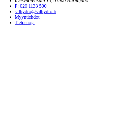
Ilvesvuorenkatu 10, 01900 Nurmijärvi
P
:
020 1133 500
salhydro@salhydro.fi
Myyntiehdot
Tietosuoja