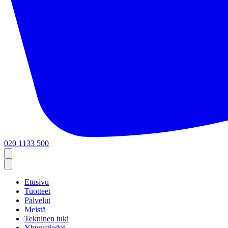
020 1133 500
Etusivu
Tuotteet
Palvelut
Meistä
Tekninen tuki
Yhteystiedot