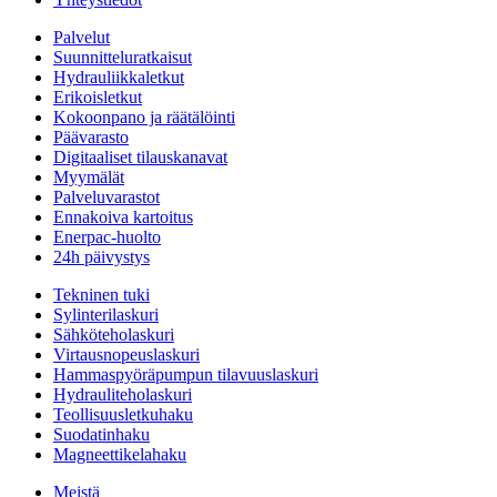
Palvelut
Suunnitteluratkaisut
Hydrauliikkaletkut
Erikoisletkut
Kokoonpano ja räätälöinti
Päävarasto
Digitaaliset tilauskanavat
Myymälät
Palveluvarastot
Ennakoiva kartoitus
Enerpac-huolto
24h päivystys
Tekninen tuki
Sylinterilaskuri
Sähköteholaskuri
Virtausnopeuslaskuri
Hammaspyöräpumpun tilavuuslaskuri
Hydrauliteholaskuri
Teollisuusletkuhaku
Suodatinhaku
Magneettikelahaku
Meistä