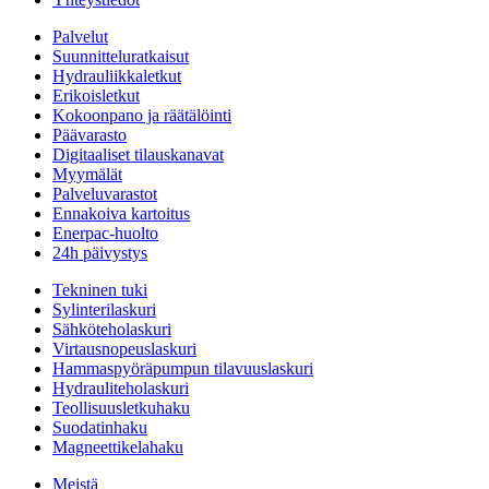
Palvelut
Suunnitteluratkaisut
Hydrauliikkaletkut
Erikoisletkut
Kokoonpano ja räätälöinti
Päävarasto
Digitaaliset tilauskanavat
Myymälät
Palveluvarastot
Ennakoiva kartoitus
Enerpac-huolto
24h päivystys
Tekninen tuki
Sylinterilaskuri
Sähköteholaskuri
Virtausnopeuslaskuri
Hammaspyöräpumpun tilavuuslaskuri
Hydrauliteholaskuri
Teollisuusletkuhaku
Suodatinhaku
Magneettikelahaku
Meistä