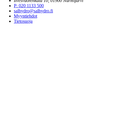
Ilvesvuorenkatu 10, 01900 Nurmijärvi
P
:
020 1133 500
salhydro@salhydro.fi
Myyntiehdot
Tietosuoja