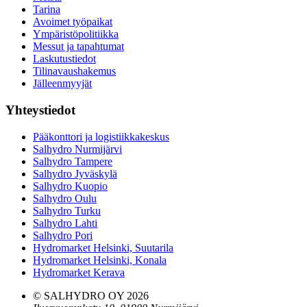
Tarina
Avoimet työpaikat
Ympäristöpolitiikka
Messut ja tapahtumat
Laskutustiedot
Tilinavaushakemus
Jälleenmyyjät
Yhteystiedot
Pääkonttori ja logistiikkakeskus
Salhydro Nurmijärvi
Salhydro Tampere
Salhydro Jyväskylä
Salhydro Kuopio
Salhydro Oulu
Salhydro Turku
Salhydro Lahti
Salhydro Pori
Hydromarket Helsinki, Suutarila
Hydromarket Helsinki, Konala
Hydromarket Kerava
© SALHYDRO OY
2026