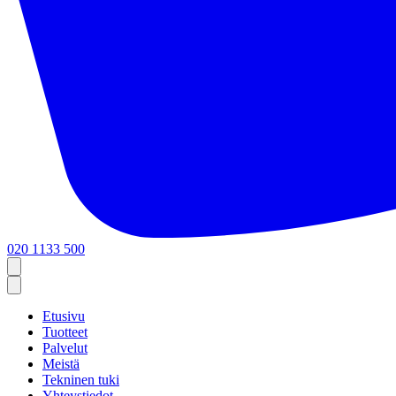
020 1133 500
Etusivu
Tuotteet
Palvelut
Meistä
Tekninen tuki
Yhteystiedot