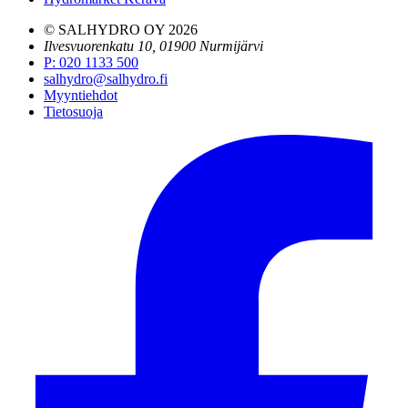
© SALHYDRO OY
2026
Ilvesvuorenkatu 10, 01900 Nurmijärvi
P
:
020 1133 500
salhydro@salhydro.fi
Myyntiehdot
Tietosuoja