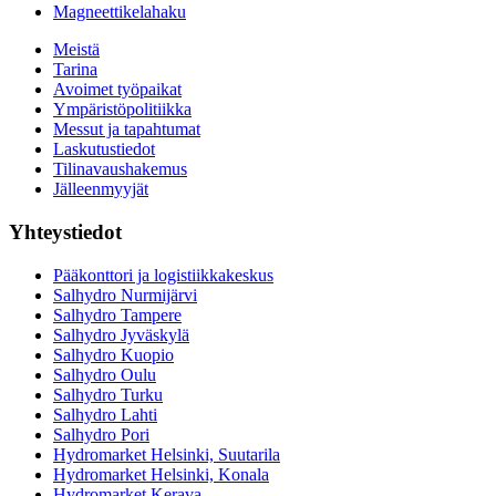
Magneettikelahaku
Meistä
Tarina
Avoimet työpaikat
Ympäristöpolitiikka
Messut ja tapahtumat
Laskutustiedot
Tilinavaushakemus
Jälleenmyyjät
Yhteystiedot
Pääkonttori ja logistiikkakeskus
Salhydro Nurmijärvi
Salhydro Tampere
Salhydro Jyväskylä
Salhydro Kuopio
Salhydro Oulu
Salhydro Turku
Salhydro Lahti
Salhydro Pori
Hydromarket Helsinki, Suutarila
Hydromarket Helsinki, Konala
Hydromarket Kerava