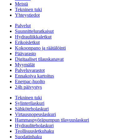
Meistä
Tekninen tuki
Yhteystiedot
Palvelut
Suunnitteluratkaisut
Hydrauliikkaletkut
Erikoisletkut
Kokoonpano ja räätälöinti
Päävarasto
Digitaaliset tilauskanavat
Myymälät
Palveluvarastot
Ennakoiva kartoitus
Enerpac-huolto
24h päivystys
Tekninen tuki
Sylinterilaskuri
Sähköteholaskuri
Virtausnopeuslaskuri
Hammaspyöräpumpun tilavuuslaskuri
Hydrauliteholaskuri
Teollisuusletkuhaku
Suodatinhaku