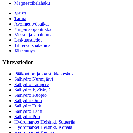
Magneettikelahaku
Meistä
Tarina
Avoimet työpaikat
Ympäristöpolitiikka
Messut ja tapahtumat
Laskutustiedot
Tilinavaushakemus
Jälleenmyyjät
Yhteystiedot
Pääkonttori ja logistiikkakeskus
Salhydro Nurmijärvi
Salhydro Tampere
Salhydro Jyväskylä
Salhydro Kuopio
Salhydro Oulu
Salhydro Turku
Salhydro Lahti
Salhydro Pori
Hydromarket Helsinki, Suutarila
Hydromarket Helsinki, Konala
Hydromarket Kerava