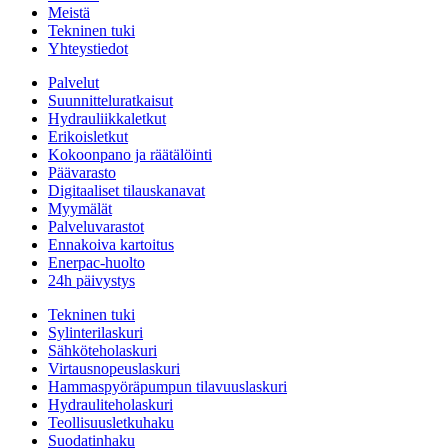
Meistä
Tekninen tuki
Yhteystiedot
Palvelut
Suunnitteluratkaisut
Hydrauliikkaletkut
Erikoisletkut
Kokoonpano ja räätälöinti
Päävarasto
Digitaaliset tilauskanavat
Myymälät
Palveluvarastot
Ennakoiva kartoitus
Enerpac-huolto
24h päivystys
Tekninen tuki
Sylinterilaskuri
Sähköteholaskuri
Virtausnopeuslaskuri
Hammaspyöräpumpun tilavuuslaskuri
Hydrauliteholaskuri
Teollisuusletkuhaku
Suodatinhaku