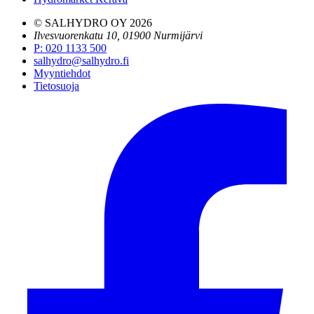
© SALHYDRO OY
2026
Ilvesvuorenkatu 10, 01900 Nurmijärvi
P
:
020 1133 500
salhydro@salhydro.fi
Myyntiehdot
Tietosuoja