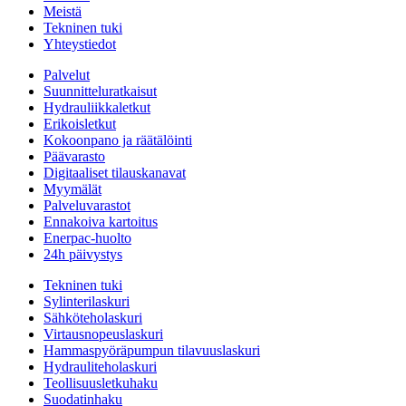
Meistä
Tekninen tuki
Yhteystiedot
Palvelut
Suunnitteluratkaisut
Hydrauliikkaletkut
Erikoisletkut
Kokoonpano ja räätälöinti
Päävarasto
Digitaaliset tilauskanavat
Myymälät
Palveluvarastot
Ennakoiva kartoitus
Enerpac-huolto
24h päivystys
Tekninen tuki
Sylinterilaskuri
Sähköteholaskuri
Virtausnopeuslaskuri
Hammaspyöräpumpun tilavuuslaskuri
Hydrauliteholaskuri
Teollisuusletkuhaku
Suodatinhaku