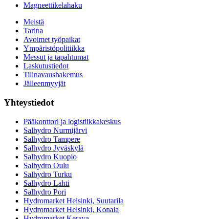
Magneettikelahaku
Meistä
Tarina
Avoimet työpaikat
Ympäristöpolitiikka
Messut ja tapahtumat
Laskutustiedot
Tilinavaushakemus
Jälleenmyyjät
Yhteystiedot
Pääkonttori ja logistiikkakeskus
Salhydro Nurmijärvi
Salhydro Tampere
Salhydro Jyväskylä
Salhydro Kuopio
Salhydro Oulu
Salhydro Turku
Salhydro Lahti
Salhydro Pori
Hydromarket Helsinki, Suutarila
Hydromarket Helsinki, Konala
Hydromarket Kerava