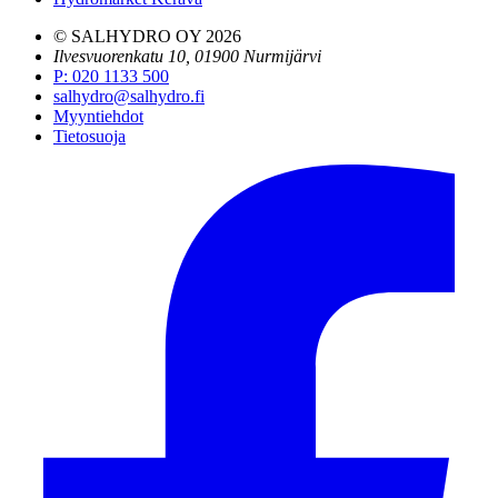
© SALHYDRO OY
2026
Ilvesvuorenkatu 10, 01900 Nurmijärvi
P
:
020 1133 500
salhydro@salhydro.fi
Myyntiehdot
Tietosuoja