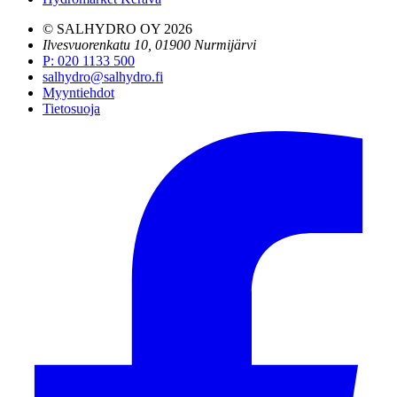
© SALHYDRO OY
2026
Ilvesvuorenkatu 10, 01900 Nurmijärvi
P
:
020 1133 500
salhydro@salhydro.fi
Myyntiehdot
Tietosuoja