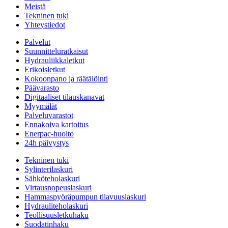
Meistä
Tekninen tuki
Yhteystiedot
Palvelut
Suunnitteluratkaisut
Hydrauliikkaletkut
Erikoisletkut
Kokoonpano ja räätälöinti
Päävarasto
Digitaaliset tilauskanavat
Myymälät
Palveluvarastot
Ennakoiva kartoitus
Enerpac-huolto
24h päivystys
Tekninen tuki
Sylinterilaskuri
Sähköteholaskuri
Virtausnopeuslaskuri
Hammaspyöräpumpun tilavuuslaskuri
Hydrauliteholaskuri
Teollisuusletkuhaku
Suodatinhaku