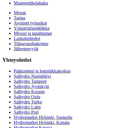
Magneettikelahaku
Meistä
Tarina
Avoimet työpaikat
Ympäristöpolitiikka
Messut ja tapahtumat
Laskutustiedot
Tilinavaushakemus
Jälleenmyyjät
Yhteystiedot
Pääkonttori ja logistiikkakeskus
Salhydro Nurmijärvi
Salhydro Tampere
Salhydro Jyväskylä
Salhydro Kuopio
Salhydro Oulu
Salhydro Turku
Salhydro Lahti
Salhydro Pori
Hydromarket Helsinki, Suutarila
Hydromarket Helsinki, Konala
Hydromarket Kerava