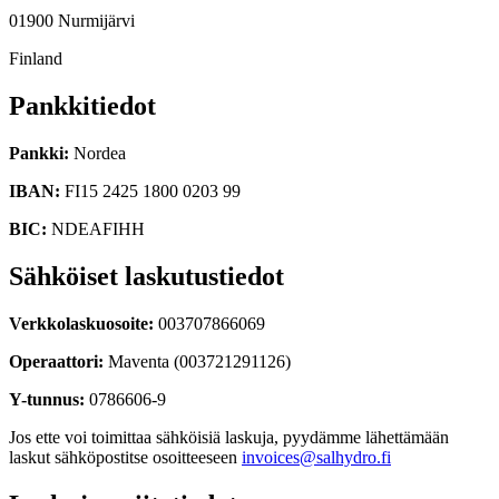
01900 Nurmijärvi
Finland
Pankkitiedot
Pankki
:
Nordea
IBAN
:
FI15 2425 1800 0203 99
BIC
:
NDEAFIHH
Sähköiset laskutustiedot
Verkkolaskuosoite
:
003707866069
Operaattori
:
Maventa (003721291126)
Y-tunnus
:
0786606-9
Jos ette voi toimittaa sähköisiä laskuja, pyydämme lähettämään
laskut sähköpostitse osoitteeseen
invoices@salhydro.fi