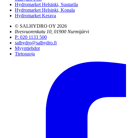
Hydromarket Helsinki, Suutarila
Hydromarket Helsinki, Konala
Hydromarket Kerava
© SALHYDRO OY
2026
Ilvesvuorenkatu 10, 01900 Nurmijärvi
P
:
020 1133 500
salhydro@salhydro.fi
Myyntiehdot
Tietosuoja