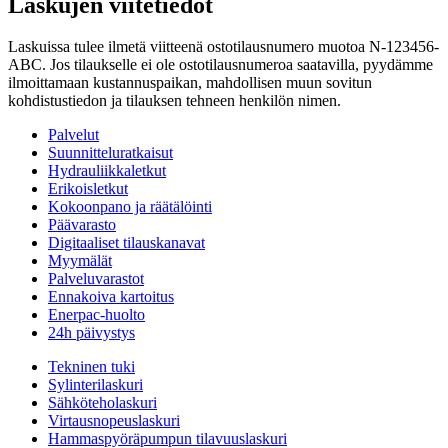
Laskujen viitetiedot
Laskuissa tulee ilmetä viitteenä ostotilausnumero muotoa N-123456-
ABC. Jos tilaukselle ei ole ostotilausnumeroa saatavilla, pyydämme
ilmoittamaan kustannuspaikan, mahdollisen muun sovitun
kohdistustiedon ja tilauksen tehneen henkilön nimen.
Palvelut
Suunnitteluratkaisut
Hydrauliikkaletkut
Erikoisletkut
Kokoonpano ja räätälöinti
Päävarasto
Digitaaliset tilauskanavat
Myymälät
Palveluvarastot
Ennakoiva kartoitus
Enerpac-huolto
24h päivystys
Tekninen tuki
Sylinterilaskuri
Sähköteholaskuri
Virtausnopeuslaskuri
Hammaspyöräpumpun tilavuuslaskuri