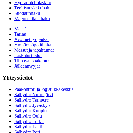
Hydrauliteholaskuri
Teollisuusletkuhaku
Suodatinhaku
Magneettikelahaku
Meistä
Tarina
Avoimet työpaikat
Ympäristöpolitiikka
Messut ja tapahtumat
Laskutustiedot
Tilinavaushakemus
Jälleenmyyjät
Yhteystiedot
Pääkonttori ja logistiikkakeskus
Salhydro Nurmijärvi
Salhydro Tampere
Salhydro Jyväskylä
Salhydro Kuopio
Salhydro Oulu
Salhydro Turku
Salhydro Lahti
Salhydro Pori