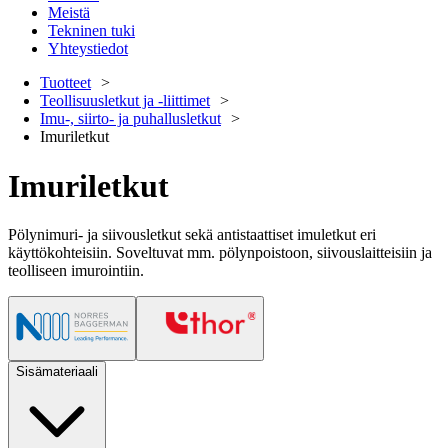
Meistä
Tekninen tuki
Yhteystiedot
Tuotteet
Teollisuusletkut ja -liittimet
Imu-, siirto- ja puhallusletkut
Imuriletkut
Imuriletkut
Pölynimuri- ja siivousletkut sekä antistaattiset imuletkut eri
käyttökohteisiin. Soveltuvat mm. pölynpoistoon, siivouslaitteisiin ja
teolliseen imurointiin.
Sisämateriaali