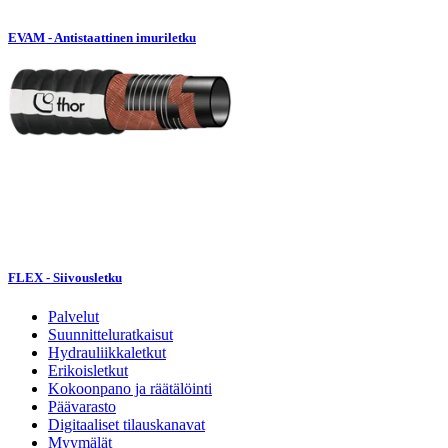
EVAM - Antistaattinen imuriletku
FLEX - Siivousletku
Palvelut
Suunnitteluratkaisut
Hydrauliikkaletkut
Erikoisletkut
Kokoonpano ja räätälöinti
Päävarasto
Digitaaliset tilauskanavat
Myymälät