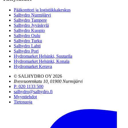
Pääkonttori ja logistiikkakeskus
Salhydro Nurmijärvi
Salhydro Tampere
Salhydro Jyväskylä
Salhydro Kuopio
Salhydro Oulu
Salhydro Turku
Salhydro Lahti
Salhydro Pori
Hydromarket Helsinki, Suutarila
Hydromarket Helsinki, Konala
Hydromarket Kerava
© SALHYDRO OY
2026
Ilvesvuorenkatu 10, 01900 Nurmijärvi
P
:
020 1133 500
salhydro@salhydro.fi
Myyntiehdot
Tietosuoja