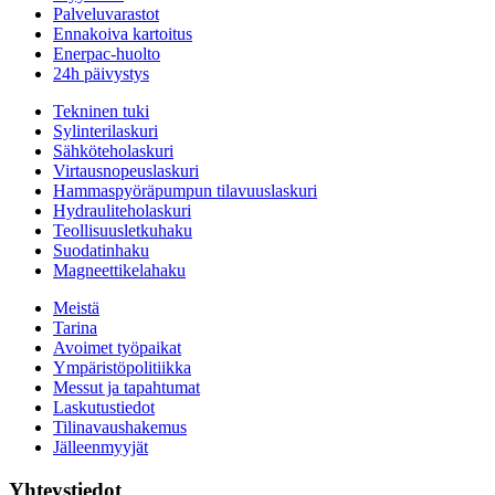
Palveluvarastot
Ennakoiva kartoitus
Enerpac-huolto
24h päivystys
Tekninen tuki
Sylinterilaskuri
Sähköteholaskuri
Virtausnopeuslaskuri
Hammaspyöräpumpun tilavuuslaskuri
Hydrauliteholaskuri
Teollisuusletkuhaku
Suodatinhaku
Magneettikelahaku
Meistä
Tarina
Avoimet työpaikat
Ympäristöpolitiikka
Messut ja tapahtumat
Laskutustiedot
Tilinavaushakemus
Jälleenmyyjät
Yhteystiedot