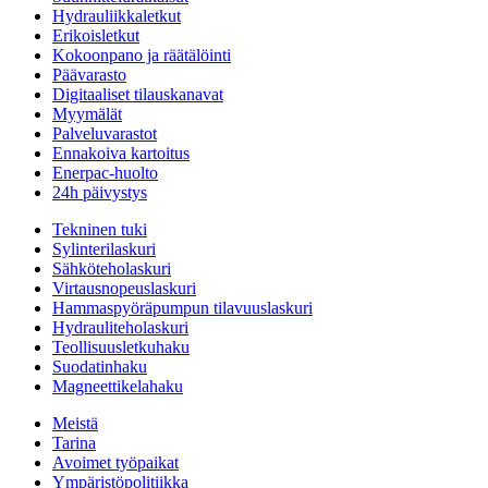
Hydrauliikkaletkut
Erikoisletkut
Kokoonpano ja räätälöinti
Päävarasto
Digitaaliset tilauskanavat
Myymälät
Palveluvarastot
Ennakoiva kartoitus
Enerpac-huolto
24h päivystys
Tekninen tuki
Sylinterilaskuri
Sähköteholaskuri
Virtausnopeuslaskuri
Hammaspyöräpumpun tilavuuslaskuri
Hydrauliteholaskuri
Teollisuusletkuhaku
Suodatinhaku
Magneettikelahaku
Meistä
Tarina
Avoimet työpaikat
Ympäristöpolitiikka