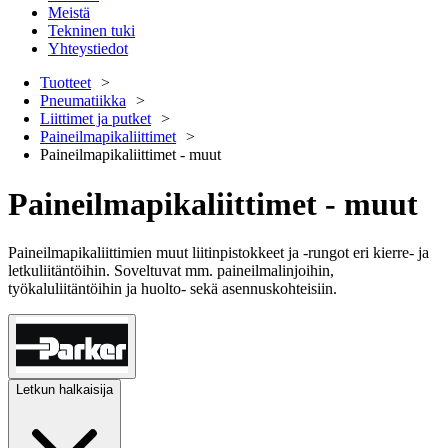
Meistä
Tekninen tuki
Yhteystiedot
Tuotteet
Pneumatiikka
Liittimet ja putket
Paineilmapikaliittimet
Paineilmapikaliittimet - muut
Paineilmapikaliittimet - muut
Paineilmapikaliittimien muut liitinpistokkeet ja -rungot eri kierre- ja
letkuliitäntöihin. Soveltuvat mm. paineilmalinjoihin,
työkaluliitäntöihin ja huolto- sekä asennuskohteisiin.
Letkun halkaisija