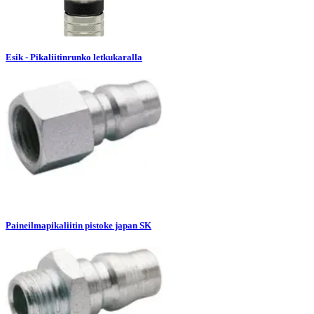
Esik - Pikaliitinrunko letkukaralla
Paineilmapikaliitin pistoke japan SK