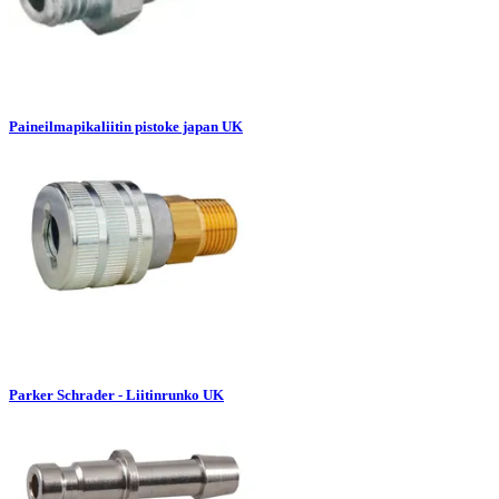
Paineilmapikaliitin pistoke japan UK
Parker Schrader - Liitinrunko UK