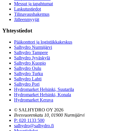
Messut ja tapahtumat
Laskutustiedot
Tilinavaushakemus
Jälleenmyyjät
Yhteystiedot
Pääkonttori ja logistiikkakeskus
Salhydro Nurmijärvi
Salhydro Tampere
Salhydro Jyväskylä
Salhydro Kuopio
Salhydro Oulu
Salhydro Turku
Salhydro Lahti
Salhydro Pori
Hydromarket Helsinki, Suutarila
Hydromarket Helsinki, Konala
Hydromarket Kerava
© SALHYDRO OY
2026
Ilvesvuorenkatu 10, 01900 Nurmijärvi
P
:
020 1133 500
salhydro@salhydro.fi
Myyntiehdot