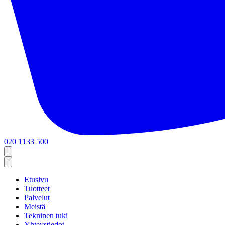
020 1133 500
Etusivu
Tuotteet
Palvelut
Meistä
Tekninen tuki
Yhteystiedot