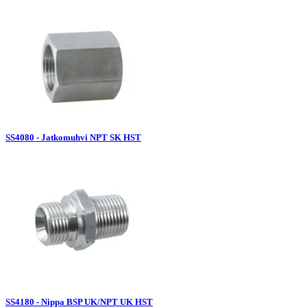
SS4080 - Jatkomuhvi NPT SK HST
SS4180 - Nippa BSP UK/NPT UK HST