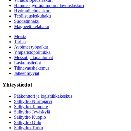
Virtausnopeuslaskuri
Hammaspyöräpumpun tilavuuslaskuri
Hydrauliteholaskuri
Teollisuusletkuhaku
Suodatinhaku
Magneettikelahaku
Meistä
Tarina
Avoimet työpaikat
Ympäristöpolitiikka
Messut ja tapahtumat
Laskutustiedot
Tilinavaushakemus
Jälleenmyyjät
Yhteystiedot
Pääkonttori ja logistiikkakeskus
Salhydro Nurmijärvi
Salhydro Tampere
Salhydro Jyväskylä
Salhydro Kuopio
Salhydro Oulu
Salhydro Turku