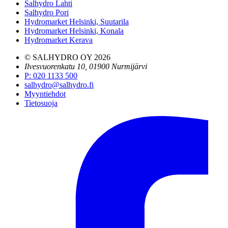
Salhydro Lahti
Salhydro Pori
Hydromarket Helsinki, Suutarila
Hydromarket Helsinki, Konala
Hydromarket Kerava
© SALHYDRO OY
2026
Ilvesvuorenkatu 10, 01900 Nurmijärvi
P
:
020 1133 500
salhydro@salhydro.fi
Myyntiehdot
Tietosuoja