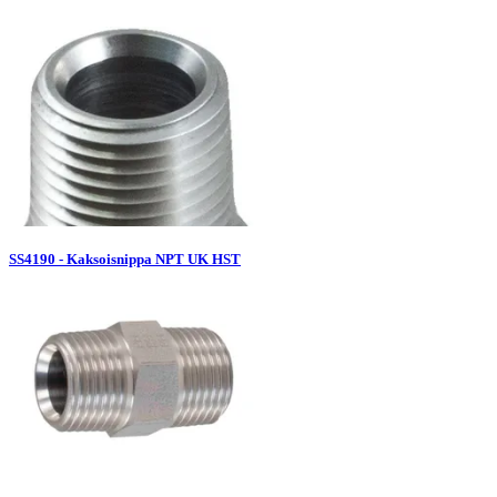
SS4190 - Kaksoisnippa NPT UK HST