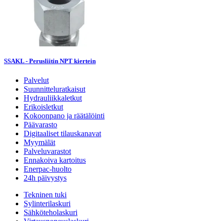
SSAKL - Perusliitin NPT kiertein
Palvelut
Suunnitteluratkaisut
Hydrauliikkaletkut
Erikoisletkut
Kokoonpano ja räätälöinti
Päävarasto
Digitaaliset tilauskanavat
Myymälät
Palveluvarastot
Ennakoiva kartoitus
Enerpac-huolto
24h päivystys
Tekninen tuki
Sylinterilaskuri
Sähköteholaskuri