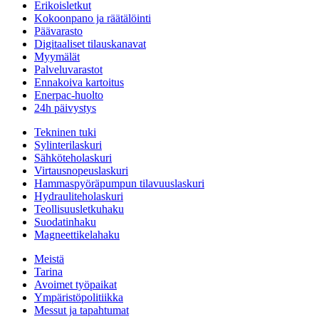
Erikoisletkut
Kokoonpano ja räätälöinti
Päävarasto
Digitaaliset tilauskanavat
Myymälät
Palveluvarastot
Ennakoiva kartoitus
Enerpac-huolto
24h päivystys
Tekninen tuki
Sylinterilaskuri
Sähköteholaskuri
Virtausnopeuslaskuri
Hammaspyöräpumpun tilavuuslaskuri
Hydrauliteholaskuri
Teollisuusletkuhaku
Suodatinhaku
Magneettikelahaku
Meistä
Tarina
Avoimet työpaikat
Ympäristöpolitiikka
Messut ja tapahtumat