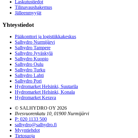
Laskutustiedot
Tilinavaushakemus
Jälleenmyyjät
Yhteystiedot
Pääkonttori ja logistiikkakeskus
Salhydro Nurmijärvi
Salhydro Tampere
Salhydro Jyväskylä
Salhydro Kuopio
Salhydro Oulu
Salhydro Turku
Salhydro Lahti
Salhydro Pori
Hydromarket Helsinki, Suutarila
Hydromarket Helsinki, Konala
Hydromarket Kerava
© SALHYDRO OY
2026
Ilvesvuorenkatu 10, 01900 Nurmijärvi
P
:
020 1133 500
salhydro@salhydro.fi
Myyntiehdot
Tietosuoja