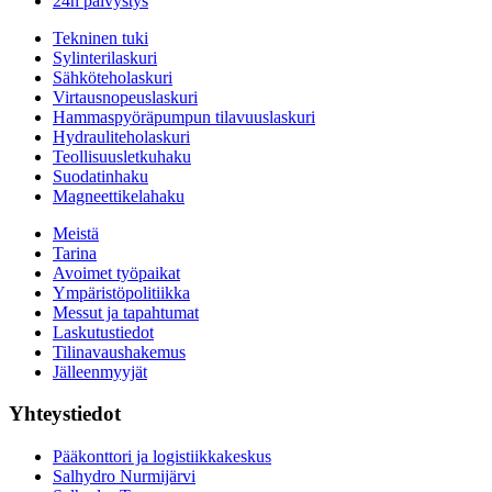
24h päivystys
Tekninen tuki
Sylinterilaskuri
Sähköteholaskuri
Virtausnopeuslaskuri
Hammaspyöräpumpun tilavuuslaskuri
Hydrauliteholaskuri
Teollisuusletkuhaku
Suodatinhaku
Magneettikelahaku
Meistä
Tarina
Avoimet työpaikat
Ympäristöpolitiikka
Messut ja tapahtumat
Laskutustiedot
Tilinavaushakemus
Jälleenmyyjät
Yhteystiedot
Pääkonttori ja logistiikkakeskus
Salhydro Nurmijärvi