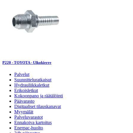
P220 - TOYOTA - Ulkokierre
Palvelut
Suunnitteluratkaisut
Hydrauliikkaletkut
Erikoisletkut
Kokoonpano ja räätälöinti
Päävarasto
Digitaaliset tilauskanavat
Myymälät
Palveluvarastot
Ennakoiva kartoitus
Enerpac-huolto