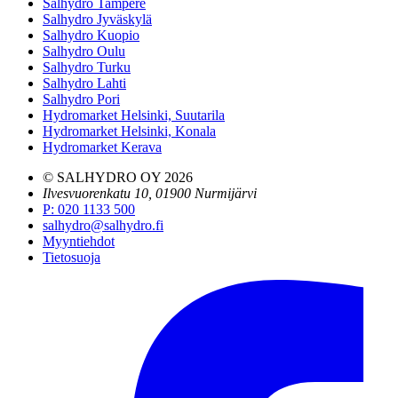
Salhydro Tampere
Salhydro Jyväskylä
Salhydro Kuopio
Salhydro Oulu
Salhydro Turku
Salhydro Lahti
Salhydro Pori
Hydromarket Helsinki, Suutarila
Hydromarket Helsinki, Konala
Hydromarket Kerava
© SALHYDRO OY
2026
Ilvesvuorenkatu 10, 01900 Nurmijärvi
P
:
020 1133 500
salhydro@salhydro.fi
Myyntiehdot
Tietosuoja