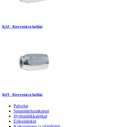
K3Z - Kierrettävä holkki
K4T - Kierrettävä holkki
Palvelut
Suunnitteluratkaisut
Hydrauliikkaletkut
Erikoisletkut
Kokoonpano ja räätälöinti