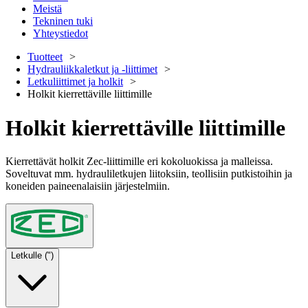
Meistä
Tekninen tuki
Yhteystiedot
Tuotteet
Hydrauliikkaletkut ja -liittimet
Letkuliittimet ja holkit
Holkit kierrettäville liittimille
Holkit kierrettäville liittimille
Kierrettävät holkit Zec-liittimille eri kokoluokissa ja malleissa.
Soveltuvat mm. hydrauliletkujen liitoksiin, teollisiin putkistoihin ja
koneiden paineenalaisiin järjestelmiin.
Letkulle (")