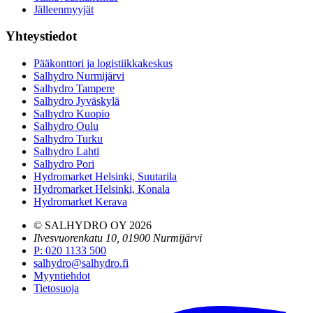
Jälleenmyyjät
Yhteystiedot
Pääkonttori ja logistiikkakeskus
Salhydro Nurmijärvi
Salhydro Tampere
Salhydro Jyväskylä
Salhydro Kuopio
Salhydro Oulu
Salhydro Turku
Salhydro Lahti
Salhydro Pori
Hydromarket Helsinki, Suutarila
Hydromarket Helsinki, Konala
Hydromarket Kerava
© SALHYDRO OY
2026
Ilvesvuorenkatu 10, 01900 Nurmijärvi
P
:
020 1133 500
salhydro@salhydro.fi
Myyntiehdot
Tietosuoja