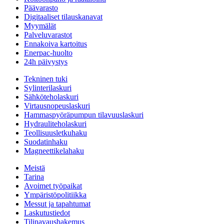
Päävarasto
Digitaaliset tilauskanavat
Myymälät
Palveluvarastot
Ennakoiva kartoitus
Enerpac-huolto
24h päivystys
Tekninen tuki
Sylinterilaskuri
Sähköteholaskuri
Virtausnopeuslaskuri
Hammaspyöräpumpun tilavuuslaskuri
Hydrauliteholaskuri
Teollisuusletkuhaku
Suodatinhaku
Magneettikelahaku
Meistä
Tarina
Avoimet työpaikat
Ympäristöpolitiikka
Messut ja tapahtumat
Laskutustiedot
Tilinavaushakemus