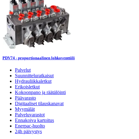
PDV74 - proportionaalinen lohkoventtiili
Palvelut
Suunnitteluratkaisut
Hydrauliikkaletkut
Erikoisletkut
Kokoonpano ja räätälöinti
Päävarasto
Digitaaliset tilauskanavat
Myymälät
Palveluvarastot
Ennakoiva kartoitus
Enerpac-huolto
24h päivystys