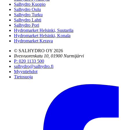
Salhydro Kuopio
Salhydro Oulu
Salhydro Turku
Salhydro Lahti
Salhydro Pori
Hydromarket Helsinki, Suutarila
Hydromarket Helsinki, Konala
Hydromarket Kerava
© SALHYDRO OY
2026
Ilvesvuorenkatu 10, 01900 Nurmijärvi
P
:
020 1133 500
salhydro@salhydro.fi
Myyntiehdot
Tietosuoja