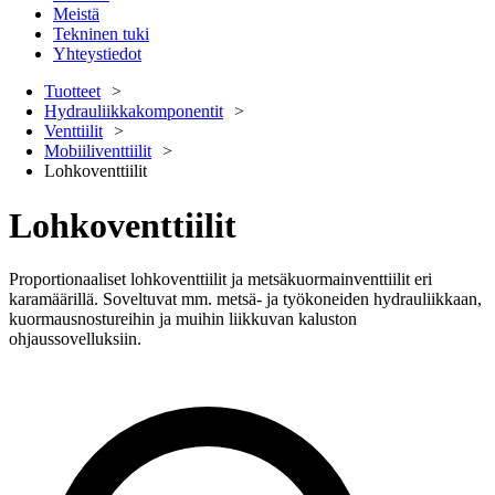
Meistä
Tekninen tuki
Yhteystiedot
Tuotteet
Hydrauliikkakomponentit
Venttiilit
Mobiiliventtiilit
Lohkoventtiilit
Lohkoventtiilit
Proportionaaliset lohkoventtiilit ja metsäkuormainventtiilit eri
karamäärillä. Soveltuvat mm. metsä- ja työkoneiden hydrauliikkaan,
kuormausnostureihin ja muihin liikkuvan kaluston
ohjaussovelluksiin.