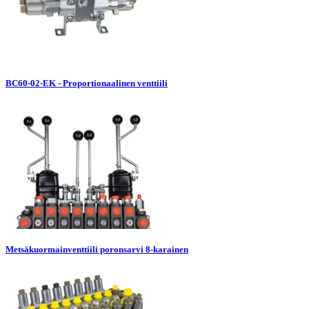
BC60-02-EK - Proportionaalinen venttiili
Metsäkuormainventtiili poronsarvi 8-karainen