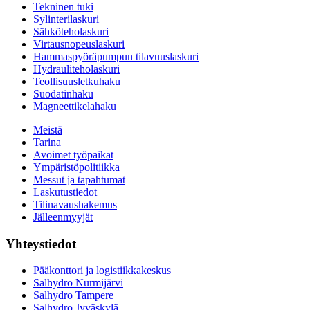
Tekninen tuki
Sylinterilaskuri
Sähköteholaskuri
Virtausnopeuslaskuri
Hammaspyöräpumpun tilavuuslaskuri
Hydrauliteholaskuri
Teollisuusletkuhaku
Suodatinhaku
Magneettikelahaku
Meistä
Tarina
Avoimet työpaikat
Ympäristöpolitiikka
Messut ja tapahtumat
Laskutustiedot
Tilinavaushakemus
Jälleenmyyjät
Yhteystiedot
Pääkonttori ja logistiikkakeskus
Salhydro Nurmijärvi
Salhydro Tampere
Salhydro Jyväskylä