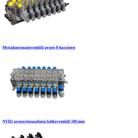
Metsäkuormainventtiili propo 8-karainen
NVD2 proportionaalinen lohkoventtiili 50l/min