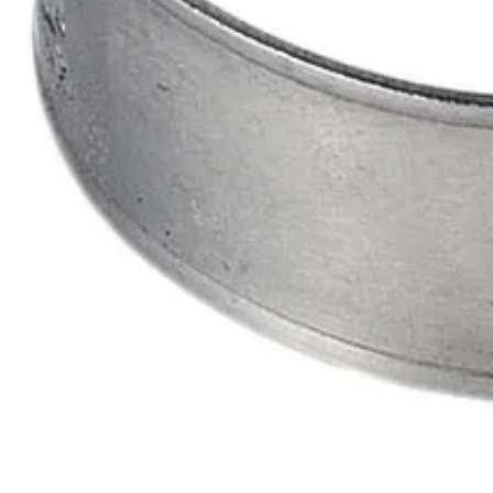
Tuotteet
Teollisuusletkut ja -liittimet
Lämmitysletkut ja -liittimet
ABS - Sinkityt letkunkiristimet SMS2298
ABS - Sinkityt letkunkiristime
Tuote myös kategorioissa
:
ABS-letkunkiristimet SMS 2298
Tiedot tiivistettynä
ABS-kiristin on standardin SMS 2298 mukainen vahva kiristin, joka sov
ruuvipesä, sekä vahva panta tekevät kiristimestä kovaa vääntöä kestäv
ABS tekniset tiedot
Pyydä tarjous