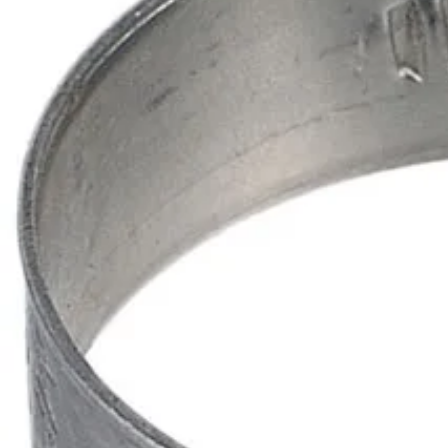
020 1133 500
Etusivu
Tuotteet
Palvelut
Meistä
Tekninen tuki
Yhteystiedot