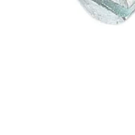
Pakkauskoko
(
KPL
)