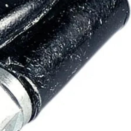
tävät letkun vaurioitumisen kiristettäessä. Vedetystä putkesta tehty