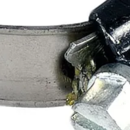
t SMS2298
eltuu teollisuuden korkeisiin vaatimuksiin. Pannan pyöristetyt reunat es
än. C7 kuusiokanta helpottaa kiristystä ja avaamista.