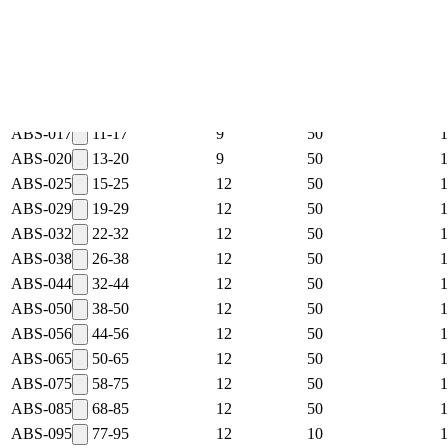
SMS 2298
sinkitty teräs
todella vahva rakenne, kiristin ei anna periksi
Koodi
Kiristysalue (mm)
Leveys (mm)
Pakkauskoko (kpl)
ABS-014
8-14
9
50
1
ABS-017
11-17
9
50
1
ABS-020
13-20
9
50
1
ABS-025
15-25
12
50
1
ABS-029
19-29
12
50
1
ABS-032
22-32
12
50
1
ABS-038
26-38
12
50
1
ABS-044
32-44
12
50
1
ABS-050
38-50
12
50
1
ABS-056
44-56
12
50
1
ABS-065
50-65
12
50
1
ABS-075
58-75
12
50
1
ABS-085
68-85
12
50
1
ABS-095
77-95
12
10
1