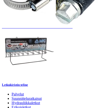
SSABS - HST letkunkiristimet SMS2298 & DIN3017
Letkukiristin teline
Palvelut
Suunnitteluratkaisut
Hydrauliikkaletkut
Erikoisletkut