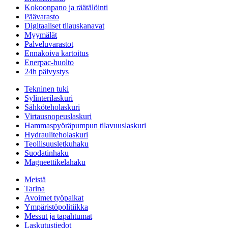
Kokoonpano ja räätälöinti
Päävarasto
Digitaaliset tilauskanavat
Myymälät
Palveluvarastot
Ennakoiva kartoitus
Enerpac-huolto
24h päivystys
Tekninen tuki
Sylinterilaskuri
Sähköteholaskuri
Virtausnopeuslaskuri
Hammaspyöräpumpun tilavuuslaskuri
Hydrauliteholaskuri
Teollisuusletkuhaku
Suodatinhaku
Magneettikelahaku
Meistä
Tarina
Avoimet työpaikat
Ympäristöpolitiikka
Messut ja tapahtumat
Laskutustiedot