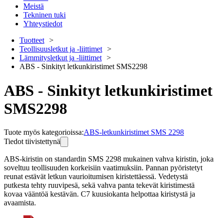
Meistä
Tekninen tuki
Yhteystiedot
Tuotteet
Teollisuusletkut ja -liittimet
Lämmitysletkut ja -liittimet
ABS - Sinkityt letkunkiristimet SMS2298
ABS - Sinkityt letkunkiristimet
SMS2298
Tuote myös kategorioissa
:
ABS-letkunkiristimet SMS 2298
Tiedot tiivistettynä
ABS-kiristin on standardin SMS 2298 mukainen vahva kiristin, joka
soveltuu teollisuuden korkeisiin vaatimuksiin. Pannan pyöristetyt
reunat estävät letkun vaurioitumisen kiristettäessä. Vedetystä
putkesta tehty ruuvipesä, sekä vahva panta tekevät kiristimestä
kovaa vääntöä kestävän. C7 kuusiokanta helpottaa kiristystä ja
avaamista.