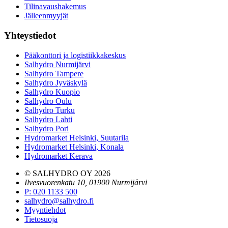
Tilinavaushakemus
Jälleenmyyjät
Yhteystiedot
Pääkonttori ja logistiikkakeskus
Salhydro Nurmijärvi
Salhydro Tampere
Salhydro Jyväskylä
Salhydro Kuopio
Salhydro Oulu
Salhydro Turku
Salhydro Lahti
Salhydro Pori
Hydromarket Helsinki, Suutarila
Hydromarket Helsinki, Konala
Hydromarket Kerava
© SALHYDRO OY
2026
Ilvesvuorenkatu 10, 01900 Nurmijärvi
P
:
020 1133 500
salhydro@salhydro.fi
Myyntiehdot
Tietosuoja