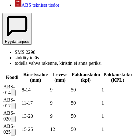
ABS tekniset tiedot
Pyydä tarjous
SMS 2298
sinkitty teräs
todella vahva rakenne, kiristin ei anna periksi
Kiristysalue
Leveys
Pakkauskoko
Pakkauskoko
Koodi
(mm)
(mm)
(kpl)
(
KPL
)
ABS-
8-14
9
50
1
014
ABS-
11-17
9
50
1
017
ABS-
13-20
9
50
1
020
ABS-
15-25
12
50
1
025