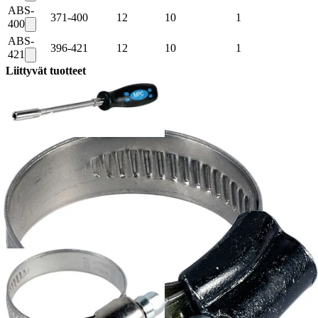
ABS-
371-400
12
10
1
400
ABS-
396-421
12
10
1
421
Liittyvät tuotteet
ABS-AVAIN - Letkunkiristimen asennustyökalu