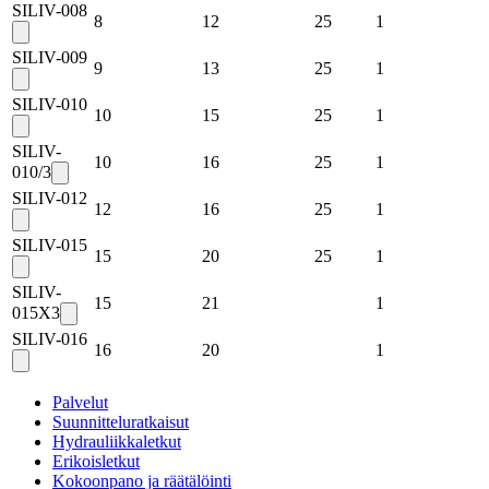
SILIV-008
8
12
25
1
SILIV-009
9
13
25
1
SILIV-010
10
15
25
1
SILIV-
10
16
25
1
010/3
SILIV-012
12
16
25
1
SILIV-015
15
20
25
1
SILIV-
15
21
1
015X3
SILIV-016
16
20
1
Palvelut
Suunnitteluratkaisut
Hydrauliikkaletkut
Erikoisletkut
Kokoonpano ja räätälöinti