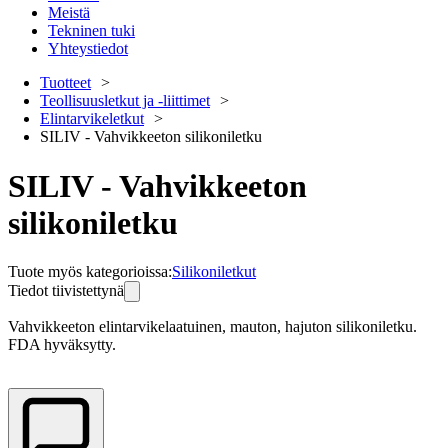
Meistä
Tekninen tuki
Yhteystiedot
Tuotteet
Teollisuusletkut ja -liittimet
Elintarvikeletkut
SILIV - Vahvikkeeton silikoniletku
SILIV - Vahvikkeeton
silikoniletku
Tuote myös kategorioissa
:
Silikoniletkut
Tiedot tiivistettynä
Vahvikkeeton elintarvikelaatuinen, mauton, hajuton silikoniletku.
FDA hyväksytty.