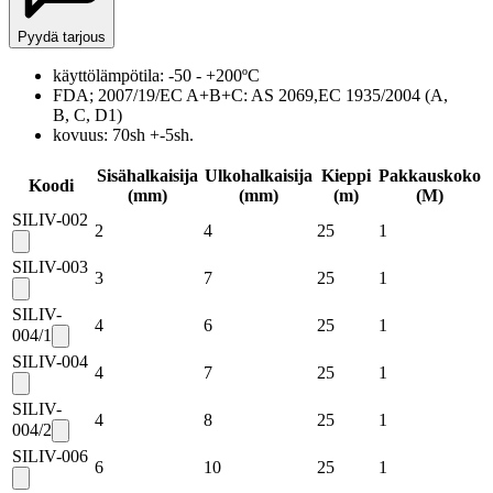
Pyydä tarjous
käyttölämpötila: -50 - +200ºC
FDA; 2007/19/EC A+B+C: AS 2069,EC 1935/2004 (A,
B, C, D1)
kovuus: 70sh +-5sh.
Sisähalkaisija
Ulkohalkaisija
Kieppi
Pakkauskoko
Koodi
(mm)
(mm)
(m)
(
M
)
SILIV-002
2
4
25
1
SILIV-003
3
7
25
1
SILIV-
4
6
25
1
004/1
SILIV-004
4
7
25
1
SILIV-
4
8
25
1
004/2
SILIV-006
6
10
25
1