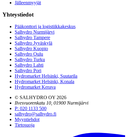
Jälleenmyyjät
Yhteystiedot
Pääkonttori ja logistiikkakeskus
Salhydro Nurmijärvi
Salhydro Tampere
Salhydro Jyväskylä
Salhydro Kuopio
Salhydro Oulu
Salhydro Turku
Salhydro Lahti
Salhydro Pori
Hydromarket Helsinki, Suutarila
Hydromarket Helsinki, Konala
Hydromarket Kerava
© SALHYDRO OY
2026
Ilvesvuorenkatu 10, 01900 Nurmijärvi
P
:
020 1133 500
salhydro@salhydro.fi
Myyntiehdot
Tietosuoja