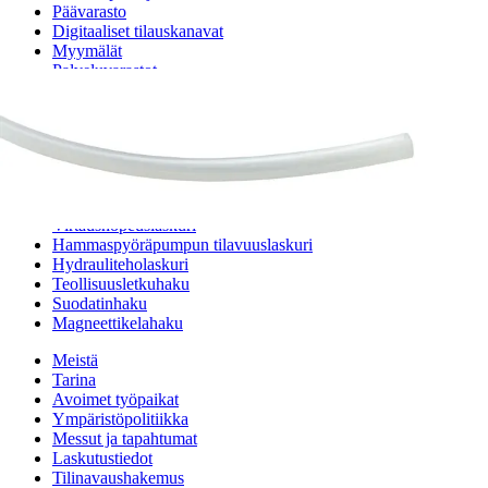
Päävarasto
Digitaaliset tilauskanavat
Myymälät
Palveluvarastot
Ennakoiva kartoitus
Enerpac-huolto
24h päivystys
Tekninen tuki
Sylinterilaskuri
Sähköteholaskuri
Virtausnopeuslaskuri
Hammaspyöräpumpun tilavuuslaskuri
Hydrauliteholaskuri
Teollisuusletkuhaku
Suodatinhaku
Magneettikelahaku
Meistä
Tarina
Avoimet työpaikat
Ympäristöpolitiikka
Messut ja tapahtumat
Laskutustiedot
Tilinavaushakemus