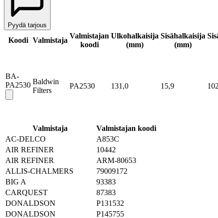
Pyydä tarjous
Valmistajan
Ulkohalkaisija
Sisähalkaisija
Sis
Koodi
Valmistaja
koodi
(mm)
(mm)
BA-
Baldwin
PA2530
PA2530
131,0
15,9
102
Filters
Valmistaja
Valmistajan koodi
AC-DELCO
A853C
AIR REFINER
10442
AIR REFINER
ARM-80653
ALLIS-CHALMERS
79009172
BIG A
93383
CARQUEST
87383
DONALDSON
P131532
DONALDSON
P145755