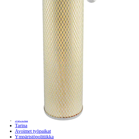
Hydrauliikkaletkut
Erikoisletkut
Kokoonpano ja räätälöinti
Päävarasto
Digitaaliset tilauskanavat
Myymälät
Palveluvarastot
Ennakoiva kartoitus
Enerpac-huolto
24h päivystys
Tekninen tuki
Sylinterilaskuri
Sähköteholaskuri
Virtausnopeuslaskuri
Hammaspyöräpumpun tilavuuslaskuri
Hydrauliteholaskuri
Teollisuusletkuhaku
Suodatinhaku
Magneettikelahaku
Meistä
Tarina
Avoimet työpaikat
Ympäristöpolitiikka