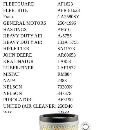
FLEETGUARD
AF1623
FLEETRITE
AFR-81623
Fram
CA2580SY
GENERAL MOTORS
25041996
HASTINGS
AF616
HEAVY DUTY AIR
A-5755
HEAVY DUTY AIR
HDA-5755
HIFI-FILTER
SA11573
JOHN DEERE
AR80653
KRALINATOR
LA953
LUBER-FINER
LAF1532
MISFAT
RM884
NAPA
2383
NELSON
70309N
NELSON
84737S
PUROLATOR
A63190
UNITED (AIR CLEANER)
250D40
WIX
42383
Palvelut
Suunnitteluratkaisut