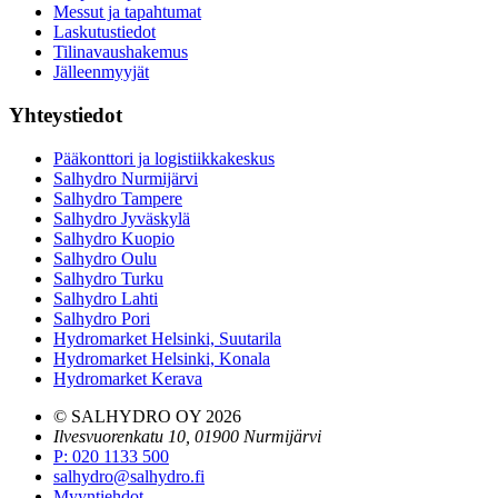
Messut ja tapahtumat
Laskutustiedot
Tilinavaushakemus
Jälleenmyyjät
Yhteystiedot
Pääkonttori ja logistiikkakeskus
Salhydro Nurmijärvi
Salhydro Tampere
Salhydro Jyväskylä
Salhydro Kuopio
Salhydro Oulu
Salhydro Turku
Salhydro Lahti
Salhydro Pori
Hydromarket Helsinki, Suutarila
Hydromarket Helsinki, Konala
Hydromarket Kerava
© SALHYDRO OY
2026
Ilvesvuorenkatu 10, 01900 Nurmijärvi
P
:
020 1133 500
salhydro@salhydro.fi
Myyntiehdot