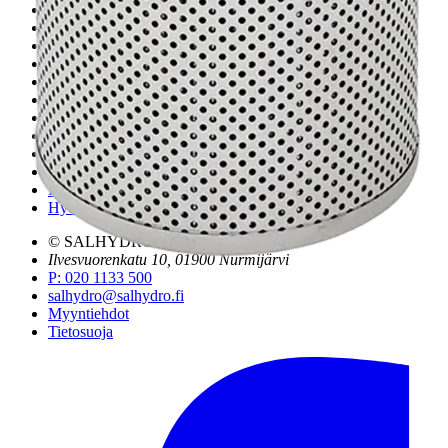
Pääkonttori ja logistiikkakeskus
Salhydro Nurmijärvi
Salhydro Tampere
Salhydro Jyväskylä
Salhydro Kuopio
Salhydro Oulu
Salhydro Turku
Salhydro Lahti
Salhydro Pori
Hydromarket Helsinki, Suutarila
Hydromarket Helsinki, Konala
Hydromarket Kerava
© SALHYDRO OY
2026
Ilvesvuorenkatu 10, 01900 Nurmijärvi
P
:
020 1133 500
salhydro@salhydro.fi
Myyntiehdot
Tietosuoja