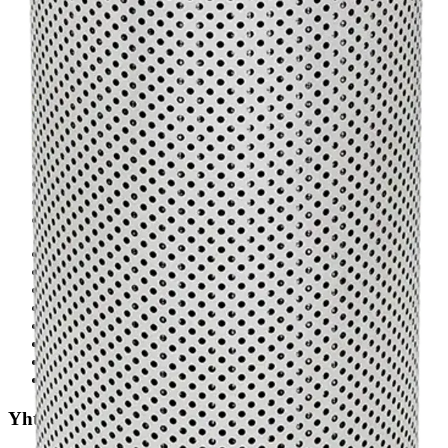
Ennakoiva kartoitus
Enerpac-huolto
24h päivystys
Tekninen tuki
Sylinterilaskuri
Sähköteholaskuri
Virtausnopeuslaskuri
Hammaspyöräpumpun tilavuuslaskuri
Hydrauliteholaskuri
Teollisuusletkuhaku
Suodatinhaku
Magneettikelahaku
Meistä
Tarina
Avoimet työpaikat
Ympäristöpolitiikka
Messut ja tapahtumat
Laskutustiedot
Tilinavaushakemus
Jälleenmyyjät
Yhteystiedot