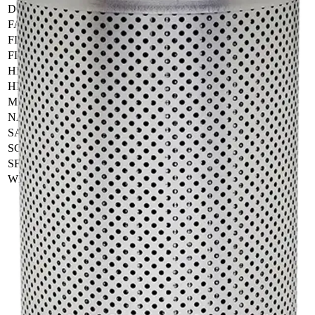
DONALDSON
P571271
FAI-FILTRI
CF06540931
FILTREC
WG685
FLEETGUARD
HF35440
HENGST
EY895H
HIFI
SH66186
MANN & HUMMEL
HD15006
NAPA
7896
SAKURA
H5522
SCHUPP
HY9790/1
SF-FILTER
HY97901
WIX
57896
Palvelut
Suunnitteluratkaisut
Hydrauliikkaletkut
Erikoisletkut
Kokoonpano ja räätälöinti
Päävarasto
Digitaaliset tilauskanavat
Myymälät
Palveluvarastot