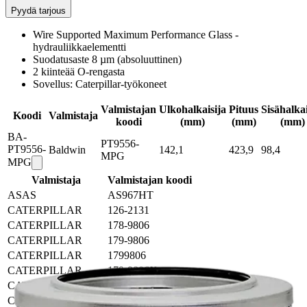
Pyydä tarjous
Wire Supported Maximum Performance Glass -
hydrauliikkaelementti
Suodatusaste 8 µm (absoluuttinen)
2 kiinteää O-rengasta
Sovellus: Caterpillar-työkoneet
Valmistajan
Ulkohalkaisija
Pituus
Sisähalkai
Koodi
Valmistaja
koodi
(mm)
(mm)
(mm)
BA-
PT9556-
PT9556-
Baldwin
142,1
423,9
98,4
MPG
MPG
Valmistaja
Valmistajan koodi
ASAS
AS967HT
CATERPILLAR
126-2131
CATERPILLAR
178-9806
CATERPILLAR
179-9806
CATERPILLAR
1799806
CATERPILLAR
179-9806X
CATERPILLAR
216-6676
CATERPILLAR
342-1823