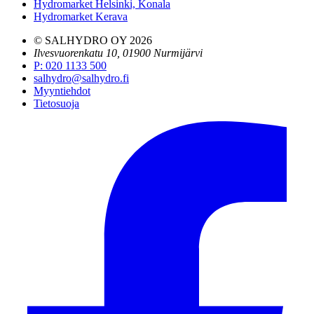
Hydromarket Helsinki, Konala
Hydromarket Kerava
© SALHYDRO OY
2026
Ilvesvuorenkatu 10, 01900 Nurmijärvi
P
:
020 1133 500
salhydro@salhydro.fi
Myyntiehdot
Tietosuoja