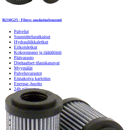
R210G25 - Filtrec suodatinelementti
Palvelut
Suunnitteluratkaisut
Hydrauliikkaletkut
Erikoisletkut
Kokoonpano ja räätälöinti
Päävarasto
Digitaaliset tilauskanavat
Myymälät
Palveluvarastot
Ennakoiva kartoitus
Enerpac-huolto
24h päivystys
Tekninen tuki
Sylinterilaskuri
Sähköteholaskuri
Virtausnopeuslaskuri
Hammaspyöräpumpun tilavuuslaskuri
Hydrauliteholaskuri