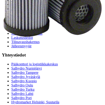
Teollisuusletkuhaku
Suodatinhaku
Magneettikelahaku
Meistä
Tarina
Avoimet työpaikat
Ympäristöpolitiikka
Messut ja tapahtumat
Laskutustiedot
Tilinavaushakemus
Jälleenmyyjät
Yhteystiedot
Pääkonttori ja logistiikkakeskus
Salhydro Nurmijärvi
Salhydro Tampere
Salhydro Jyväskylä
Salhydro Kuopio
Salhydro Oulu
Salhydro Turku
Salhydro Lahti
Salhydro Pori
Hydromarket Helsinki, Suutarila