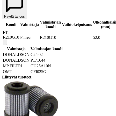
Pyydä tarjous
Valmistajan
Ulkohalkaisi
Koodi
Valmistaja
Vaihtokelpoisuus
koodi
(mm)
FT-
R210G10
Filtrec
R210G10
52,0
Valmistaja
Valmistajan koodi
DONALDSON
C25.02
DONALDSON
P171644
MP FILTRI
CU25A10N
OMT
CFI025G
Liittyvät tuotteet