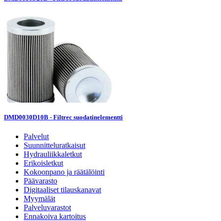
DMD0030D10B - Filtrec suodatinelementti
Palvelut
Suunnitteluratkaisut
Hydrauliikkaletkut
Erikoisletkut
Kokoonpano ja räätälöinti
Päävarasto
Digitaaliset tilauskanavat
Myymälät
Palveluvarastot
Ennakoiva kartoitus