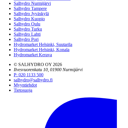
Salhydro Nurmijärvi
Salhydro Tampere
Salhydro Jyväskylä
Salhydro Kuopio
Salhydro Oulu
Salhydro Turku
Salhydro Lahti
Salhydro Pori
Hydromarket Helsinki, Suutarila
Hydromarket Helsinki, Konala
Hydromarket Kerava
© SALHYDRO OY
2026
Ilvesvuorenkatu 10, 01900 Nurmijärvi
P
:
020 1133 500
salhydro@salhydro.fi
Myyntiehdot
Tietosuoja