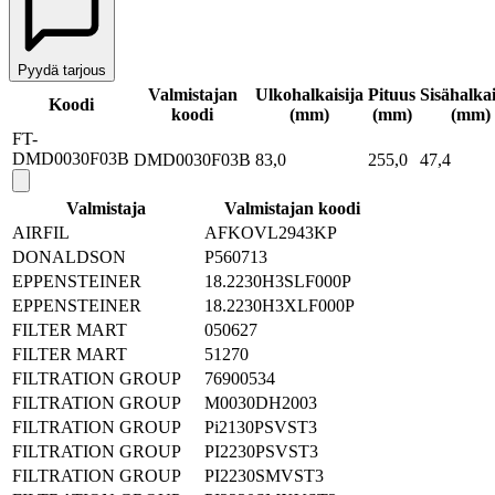
Pyydä tarjous
Valmistajan
Ulkohalkaisija
Pituus
Sisähalkai
Koodi
koodi
(mm)
(mm)
(mm)
FT-
DMD0030F03B
DMD0030F03B
83,0
255,0
47,4
Valmistaja
Valmistajan koodi
AIRFIL
AFKOVL2943KP
DONALDSON
P560713
EPPENSTEINER
18.2230H3SLF000P
EPPENSTEINER
18.2230H3XLF000P
FILTER MART
050627
FILTER MART
51270
FILTRATION GROUP
76900534
FILTRATION GROUP
M0030DH2003
FILTRATION GROUP
Pi2130PSVST3
FILTRATION GROUP
PI2230PSVST3
FILTRATION GROUP
PI2230SMVST3