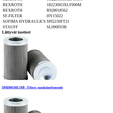
REXROTH
182230H3XLF000M
REXROTH
R928018562
SF-FILTER
HY15022
SOFIMA HYDRAULICS
SPI2230FT21
STAUFF
SL090F03B
Liittyvät tuotteet
DMD0030E10B - Filtrec suodatinelementti