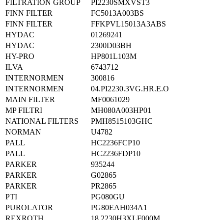
FILTRATION GROUP
PI2230SMXVST3
FINN FILTER
FC5013A003BS
FINN FILTER
FFKPVL15013A3ABS
HYDAC
01269241
HYDAC
2300D03BH
HY-PRO
HP801L103M
ILVA
6743712
INTERNORMEN
300816
INTERNORMEN
04.PI2230.3VG.HR.E.O
MAIN FILTER
MF0061029
MP FILTRI
MH080A003HP01
NATIONAL FILTERS
PMH8515103GHC
NORMAN
U4782
PALL
HC2236FCP10
PALL
HC2236FDP10
PARKER
935244
PARKER
G02865
PARKER
PR2865
PTI
PG080GU
PUROLATOR
PG80EAH034A1
REXROTH
18.2230H3XLF000M