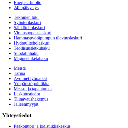
Enerpac-huolto
24h päivystys
Tekninen tuki
Sylinterilaskuri
Sähköteholaskuri
Virtausnopeuslaskuri
Hammaspyöräpumpun tilavuuslaskuri
Hydrauliteholaskuri
Teollisuusletkuhaku
Suodatinhaku
Magneettikelahaku
Meistä
Tarina
Avoimet työpaikat
Ympäristöpolitiikka
Messut ja tapahtumat
Laskutustiedot
Tilinavaushakemus
Jälleenmyyjät
Yhteystiedot
Pääkonttori ja logistiikkakeskus