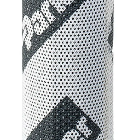
Tekninen tuki
Sylinterilaskuri
Sähköteholaskuri
Virtausnopeuslaskuri
Hammaspyöräpumpun tilavuuslaskuri
Hydrauliteholaskuri
Teollisuusletkuhaku
Suodatinhaku
Magneettikelahaku
Meistä
Tarina
Avoimet työpaikat
Ympäristöpolitiikka
Messut ja tapahtumat
Laskutustiedot
Tilinavaushakemus
Jälleenmyyjät
Yhteystiedot
Pääkonttori ja logistiikkakeskus
Salhydro Nurmijärvi
Salhydro Tampere