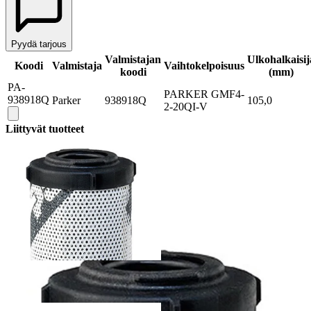
Pyydä tarjous
Valmistajan
Ulkohalkaisij
Koodi
Valmistaja
Vaihtokelpoisuus
koodi
(mm)
PA-
PARKER GMF4-
938918Q
Parker
938918Q
105,0
2-20QI-V
Liittyvät tuotteet
938917Q - Parker suodatinelementti