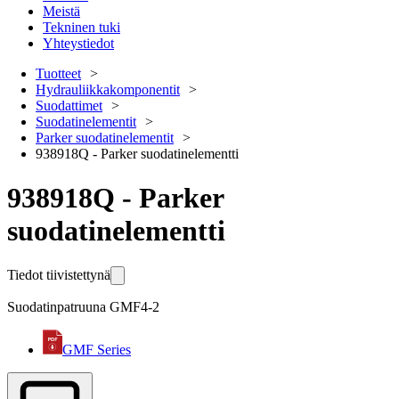
Meistä
Tekninen tuki
Yhteystiedot
Tuotteet
Hydrauliikkakomponentit
Suodattimet
Suodatinelementit
Parker suodatinelementit
938918Q - Parker suodatinelementti
938918Q - Parker
suodatinelementti
Tiedot tiivistettynä
Suodatinpatruuna GMF4-2
GMF Series