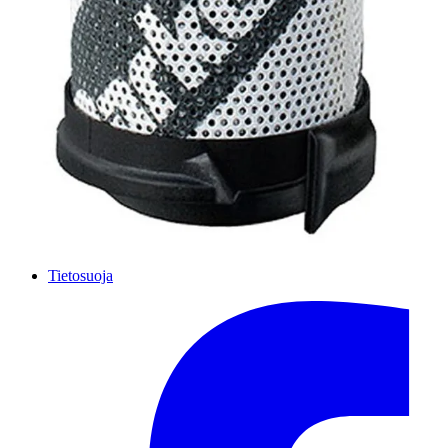
Salhydro Jyväskylä
Salhydro Kuopio
Salhydro Oulu
Salhydro Turku
Salhydro Lahti
Salhydro Pori
Hydromarket Helsinki, Suutarila
Hydromarket Helsinki, Konala
Hydromarket Kerava
© SALHYDRO OY
2026
Ilvesvuorenkatu 10, 01900 Nurmijärvi
P
:
020 1133 500
salhydro@salhydro.fi
Myyntiehdot
Tietosuoja