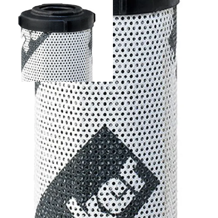
938916Q - Parker suodatinelementti
Palvelut
Suunnitteluratkaisut
Hydrauliikkaletkut
Erikoisletkut
Kokoonpano ja räätälöinti
Päävarasto
Digitaaliset tilauskanavat
Myymälät
Palveluvarastot
Ennakoiva kartoitus
Enerpac-huolto
24h päivystys