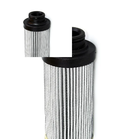
G04301 - Parker suodatinelementti
Palvelut
Suunnitteluratkaisut
Hydrauliikkaletkut
Erikoisletkut
Kokoonpano ja räätälöinti
Päävarasto
Digitaaliset tilauskanavat
Myymälät
Palveluvarastot
Ennakoiva kartoitus
Enerpac-huolto