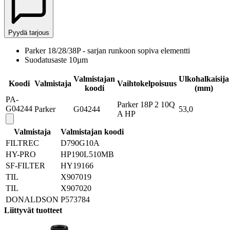
Pyydä tarjous
Parker 18/28/38P - sarjan runkoon sopiva elementti
Suodatusaste 10µm
Valmistajan
Ulkohalkaisija
Koodi
Valmistaja
Vaihtokelpoisuus
koodi
(mm)
PA-
Parker 18P 2 10Q
G04244
Parker
G04244
53,0
A HP
Valmistaja
Valmistajan koodi
FILTREC
D790G10A
HY-PRO
HP190L510MB
SF-FILTER
HY19166
TIL
X907019
TIL
X907020
DONALDSON
P573784
Liittyvät tuotteet