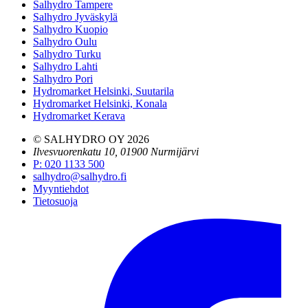
Salhydro Tampere
Salhydro Jyväskylä
Salhydro Kuopio
Salhydro Oulu
Salhydro Turku
Salhydro Lahti
Salhydro Pori
Hydromarket Helsinki, Suutarila
Hydromarket Helsinki, Konala
Hydromarket Kerava
© SALHYDRO OY
2026
Ilvesvuorenkatu 10, 01900 Nurmijärvi
P
:
020 1133 500
salhydro@salhydro.fi
Myyntiehdot
Tietosuoja