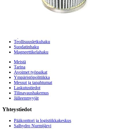
24h päivystys
Tekninen tuki
Sylinterilaskuri
Sähköteholaskuri
Virtausnopeuslaskuri
Hammaspyöräpumpun tilavuuslaskuri
Hydrauliteholaskuri
Teollisuusletkuhaku
Suodatinhaku
Magneettikelahaku
Meistä
Tarina
Avoimet työpaikat
Ympäristöpolitiikka
Messut ja tapahtumat
Laskutustiedot
Tilinavaushakemus
Jälleenmyyjät
Yhteystiedot
Pääkonttori ja logistiikkakeskus
Salhydro Nurmijärvi