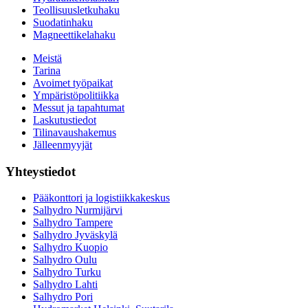
Teollisuusletkuhaku
Suodatinhaku
Magneettikelahaku
Meistä
Tarina
Avoimet työpaikat
Ympäristöpolitiikka
Messut ja tapahtumat
Laskutustiedot
Tilinavaushakemus
Jälleenmyyjät
Yhteystiedot
Pääkonttori ja logistiikkakeskus
Salhydro Nurmijärvi
Salhydro Tampere
Salhydro Jyväskylä
Salhydro Kuopio
Salhydro Oulu
Salhydro Turku
Salhydro Lahti
Salhydro Pori