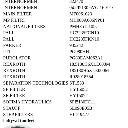
INTERNORMEN
322470
INTERNORMEN
04.PI5130.6VG.16.E.O
MAIN FILTER
MF0061023
MP FILTRI
MH080A006NP01
NATIONAL FILTERS
PMH8515105G
PALL
HC2235FCN10
PALL
HC2235FKN10
PARKER
935242
PTI
PG080HH
PUROLATOR
PG80EAM062A1
REXROTH
18.5130H6XLE000M
REXROTH
185130H6XLE000M
REXROTH
R928018554
SEPARATION TECHNOLOGIES
ST1533
SF-FILTER
HY15052
SF-FILTER
HY15052
SOFIMA HYDRAULICS
SPI5130FC11
STAUFF
SL090E05B
STEP FILTERS
HID19427
Liittyvät tuotteet