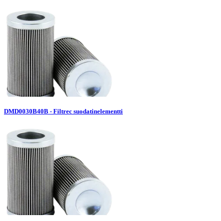
DMD0030B40B - Filtrec suodatinelementti