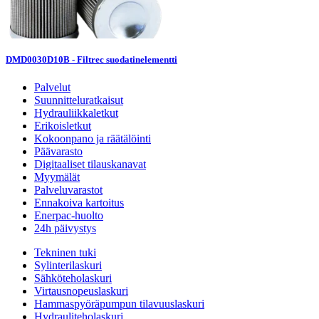
DMD0030D10B - Filtrec suodatinelementti
Palvelut
Suunnitteluratkaisut
Hydrauliikkaletkut
Erikoisletkut
Kokoonpano ja räätälöinti
Päävarasto
Digitaaliset tilauskanavat
Myymälät
Palveluvarastot
Ennakoiva kartoitus
Enerpac-huolto
24h päivystys
Tekninen tuki
Sylinterilaskuri
Sähköteholaskuri
Virtausnopeuslaskuri
Hammaspyöräpumpun tilavuuslaskuri
Hydrauliteholaskuri