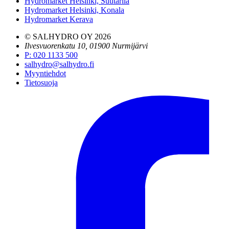
Hydromarket Helsinki, Suutarila
Hydromarket Helsinki, Konala
Hydromarket Kerava
© SALHYDRO OY
2026
Ilvesvuorenkatu 10, 01900 Nurmijärvi
P
:
020 1133 500
salhydro@salhydro.fi
Myyntiehdot
Tietosuoja