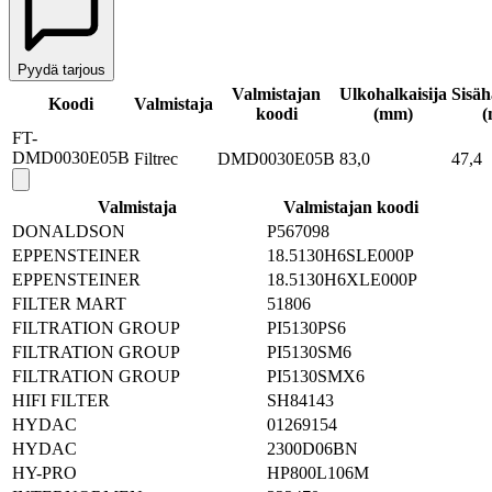
Pyydä tarjous
Valmistajan
Ulkohalkaisija
Sisäh
Koodi
Valmistaja
koodi
(mm)
(
FT-
DMD0030E05B
Filtrec
DMD0030E05B
83,0
47,4
Valmistaja
Valmistajan koodi
DONALDSON
P567098
EPPENSTEINER
18.5130H6SLE000P
EPPENSTEINER
18.5130H6XLE000P
FILTER MART
51806
FILTRATION GROUP
PI5130PS6
FILTRATION GROUP
PI5130SM6
FILTRATION GROUP
PI5130SMX6
HIFI FILTER
SH84143
HYDAC
01269154
HYDAC
2300D06BN
HY-PRO
HP800L106M