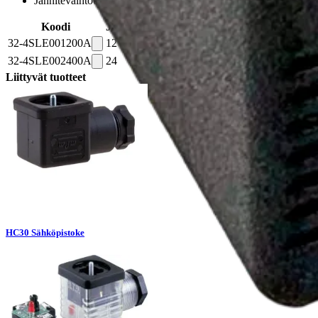
Jännitevaihtoehdot 12 VDC ja 24 VDC
Koodi
Jännite (Vdc)
Pituus (mm)
Reikä (mm)
Teho
32-4SLE001200A
12
38,5
13,25
19
32-4SLE002400A
24
38,5
13,25
19
Liittyvät tuotteet
HC30 Sähköpistoke