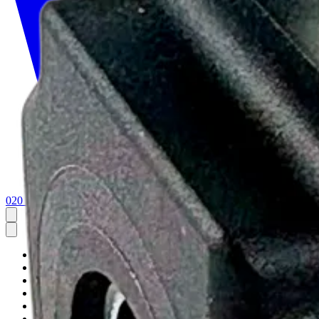
020 1133 500
Etusivu
Tuotteet
Palvelut
Meistä
Tekninen tuki
Yhteystiedot