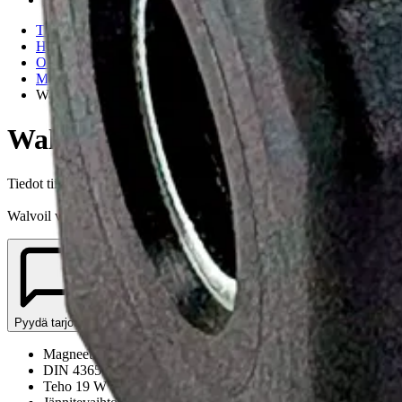
Tuotteet
Hydrauliikkakomponentit
Ohjausjärjestelmät
Magneettikelat
Walvoil BER magneettikela
Walvoil BER magneettikela
Tiedot tiivistettynä
Walvoil venttiilien magneettikela DIN 43650 -pistokkeella. Teho 19
Pyydä tarjous
Magneettikela Walvoil VMP/VE -paineenrajoitus-/vapaakiertove
DIN 43650 -liitäntä
Teho 19 W