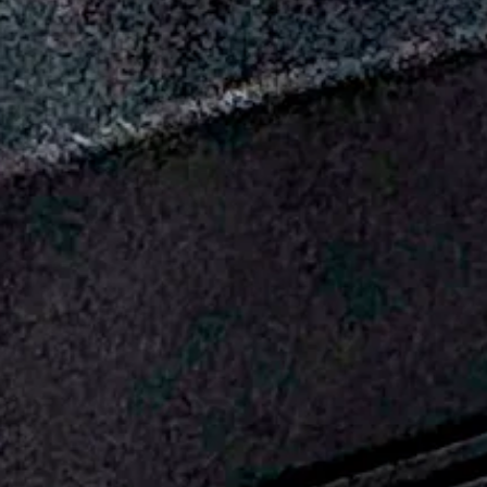
 W, saatavana 12 VDC ja 24 VDC versioina.
nttiileihin