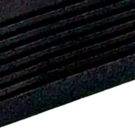
 (W)
Pakkauskoko
(
KPL
)
1
1