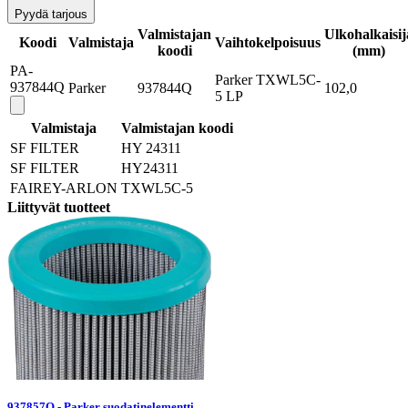
Pyydä tarjous
Valmistajan
Ulkohalkaisij
Koodi
Valmistaja
Vaihtokelpoisuus
koodi
(mm)
PA-
Parker TXWL5C-
937844Q
Parker
937844Q
102,0
5 LP
Valmistaja
Valmistajan koodi
SF FILTER
HY 24311
SF FILTER
HY24311
FAIREY-ARLON
TXWL5C-5
Liittyvät tuotteet
937857Q - Parker suodatinelementti