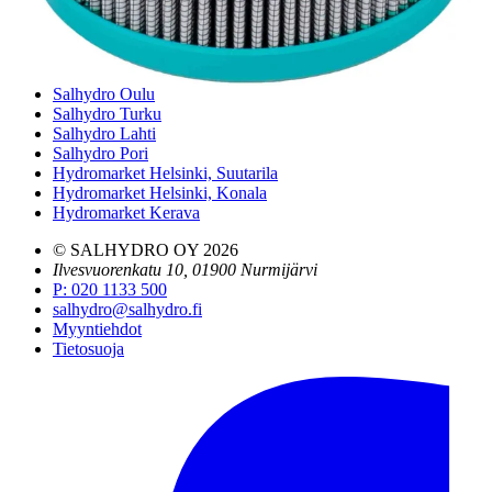
Salhydro Nurmijärvi
Salhydro Tampere
Salhydro Jyväskylä
Salhydro Kuopio
Salhydro Oulu
Salhydro Turku
Salhydro Lahti
Salhydro Pori
Hydromarket Helsinki, Suutarila
Hydromarket Helsinki, Konala
Hydromarket Kerava
© SALHYDRO OY
2026
Ilvesvuorenkatu 10, 01900 Nurmijärvi
P
:
020 1133 500
salhydro@salhydro.fi
Myyntiehdot
Tietosuoja