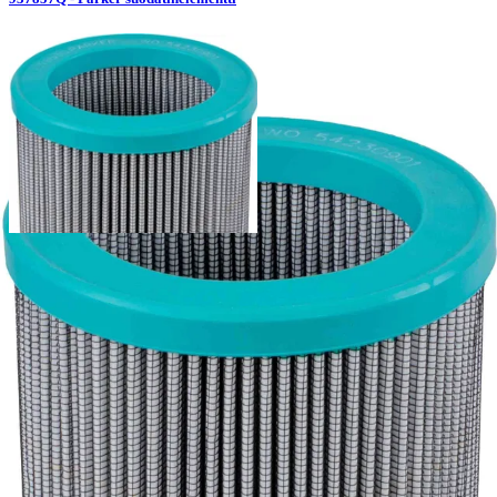
937870Q - Parker suodatinelementti
Palvelut
Suunnitteluratkaisut
Hydrauliikkaletkut
Erikoisletkut
Kokoonpano ja räätälöinti
Päävarasto
Digitaaliset tilauskanavat
Myymälät
Palveluvarastot
Ennakoiva kartoitus