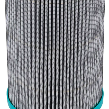
Enerpac-huolto
24h päivystys
Tekninen tuki
Sylinterilaskuri
Sähköteholaskuri
Virtausnopeuslaskuri
Hammaspyöräpumpun tilavuuslaskuri
Hydrauliteholaskuri
Teollisuusletkuhaku
Suodatinhaku
Magneettikelahaku
Meistä
Tarina
Avoimet työpaikat
Ympäristöpolitiikka
Messut ja tapahtumat
Laskutustiedot
Tilinavaushakemus
Jälleenmyyjät
Yhteystiedot
Pääkonttori ja logistiikkakeskus