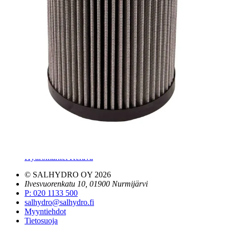
Tilinavaushakemus
Jälleenmyyjät
Yhteystiedot
Pääkonttori ja logistiikkakeskus
Salhydro Nurmijärvi
Salhydro Tampere
Salhydro Jyväskylä
Salhydro Kuopio
Salhydro Oulu
Salhydro Turku
Salhydro Lahti
Salhydro Pori
Hydromarket Helsinki, Suutarila
Hydromarket Helsinki, Konala
Hydromarket Kerava
© SALHYDRO OY
2026
Ilvesvuorenkatu 10, 01900 Nurmijärvi
P
:
020 1133 500
salhydro@salhydro.fi
Myyntiehdot
Tietosuoja