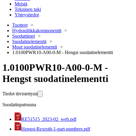
Meistä
Tekninen tuki
Yhteystiedot
Tuotteet
Hydrauliikkakomponentit
Suodattimet
Suodatinelementit
Muut suodatinelementit
1.0100PWR10-A00-0-M - Hengst suodatinelementti
1.0100PWR10-A00-0-M -
Hengst suodatinelementti
Tiedot tiivistettynä
Suodatinpatruuna
RE51515_2023-02_web.pdf
Hengst-Rexroth-1-part-numbers.pdf