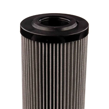
Kokoonpano ja räätälöinti
Päävarasto
Digitaaliset tilauskanavat
Myymälät
Palveluvarastot
Ennakoiva kartoitus
Enerpac-huolto
24h päivystys
Tekninen tuki
Sylinterilaskuri
Sähköteholaskuri
Virtausnopeuslaskuri
Hammaspyöräpumpun tilavuuslaskuri
Hydrauliteholaskuri
Teollisuusletkuhaku
Suodatinhaku
Magneettikelahaku
Meistä
Tarina
Avoimet työpaikat
Ympäristöpolitiikka
Messut ja tapahtumat
Laskutustiedot