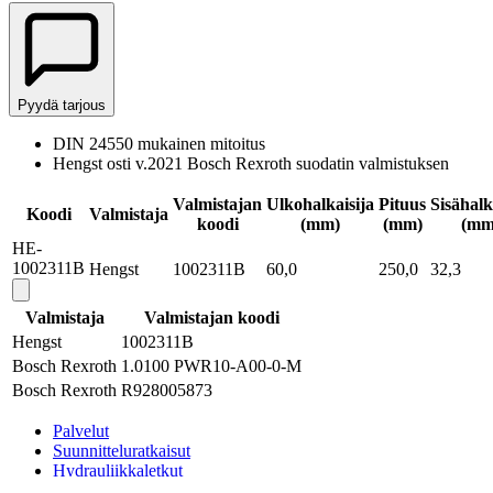
Pyydä tarjous
DIN 24550 mukainen mitoitus
Hengst osti v.2021 Bosch Rexroth suodatin valmistuksen
Valmistajan
Ulkohalkaisija
Pituus
Sisähalk
Koodi
Valmistaja
koodi
(mm)
(mm)
(mm
HE-
1002311B
Hengst
1002311B
60,0
250,0
32,3
Valmistaja
Valmistajan koodi
Hengst
1002311B
Bosch Rexroth
1.0100 PWR10-A00-0-M
Bosch Rexroth
R928005873
Palvelut
Suunnitteluratkaisut
Hydrauliikkaletkut
Erikoisletkut