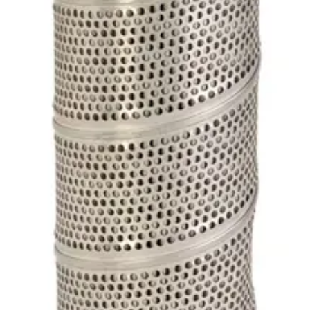
ntti
m)
Pituus (mm)
Tiheys (um)
Pakkauskoko
(
KPL
)