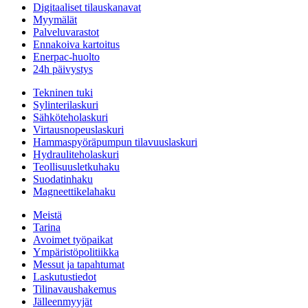
Digitaaliset tilauskanavat
Myymälät
Palveluvarastot
Ennakoiva kartoitus
Enerpac-huolto
24h päivystys
Tekninen tuki
Sylinterilaskuri
Sähköteholaskuri
Virtausnopeuslaskuri
Hammaspyöräpumpun tilavuuslaskuri
Hydrauliteholaskuri
Teollisuusletkuhaku
Suodatinhaku
Magneettikelahaku
Meistä
Tarina
Avoimet työpaikat
Ympäristöpolitiikka
Messut ja tapahtumat
Laskutustiedot
Tilinavaushakemus
Jälleenmyyjät