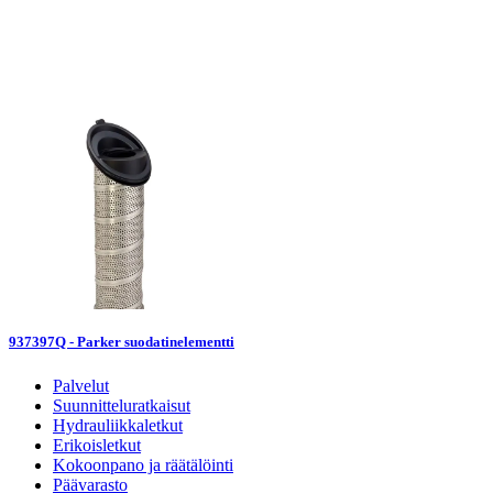
PA-937398Q
Parker
937398Q
94,0
Valmistaja
Valmistajan koodi
PARKER
RFP-2-05Q-B-35
Liittyvät tuotteet
937397Q - Parker suodatinelementti
Palvelut
Suunnitteluratkaisut
Hydrauliikkaletkut
Erikoisletkut
Kokoonpano ja räätälöinti
Päävarasto