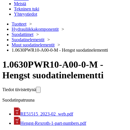
Meistä
Tekninen tuki
Yhteystiedot
Tuotteet
Hydrauliikkakomponentit
Suodattimet
Suodatinelementit
Muut suodatinelementit
1.0630PWR10-A00-0-M - Hengst suodatinelementti
1.0630PWR10-A00-0-M -
Hengst suodatinelementti
Tiedot tiivistettynä
Suodatinpatruuna
RE51515_2023-02_web.pdf
Hengst-Rexroth-1-part-numbers.pdf