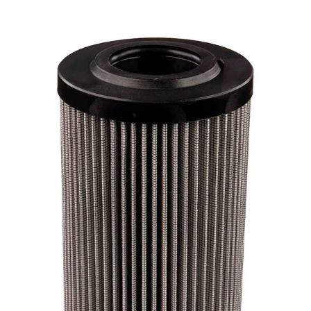
Kokoonpano ja räätälöinti
Päävarasto
Digitaaliset tilauskanavat
Myymälät
Palveluvarastot
Ennakoiva kartoitus
Enerpac-huolto
24h päivystys
Tekninen tuki
Sylinterilaskuri
Sähköteholaskuri
Virtausnopeuslaskuri
Hammaspyöräpumpun tilavuuslaskuri
Hydrauliteholaskuri
Teollisuusletkuhaku
Suodatinhaku
Magneettikelahaku
Meistä
Tarina
Avoimet työpaikat
Ympäristöpolitiikka
Messut ja tapahtumat
Laskutustiedot