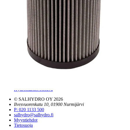
Tilinavaushakemus
Jälleenmyyjät
Yhteystiedot
Pääkonttori ja logistiikkakeskus
Salhydro Nurmijärvi
Salhydro Tampere
Salhydro Jyväskylä
Salhydro Kuopio
Salhydro Oulu
Salhydro Turku
Salhydro Lahti
Salhydro Pori
Hydromarket Helsinki, Suutarila
Hydromarket Helsinki, Konala
Hydromarket Kerava
© SALHYDRO OY
2026
Ilvesvuorenkatu 10, 01900 Nurmijärvi
P
:
020 1133 500
salhydro@salhydro.fi
Myyntiehdot
Tietosuoja