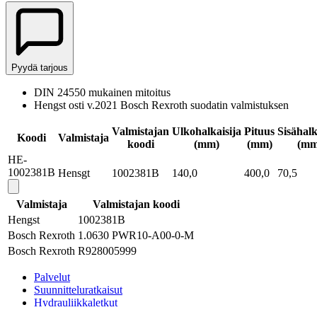
Pyydä tarjous
DIN 24550 mukainen mitoitus
Hengst osti v.2021 Bosch Rexroth suodatin valmistuksen
Valmistajan
Ulkohalkaisija
Pituus
Sisähalk
Koodi
Valmistaja
koodi
(mm)
(mm)
(mm
HE-
1002381B
Hensgt
1002381B
140,0
400,0
70,5
Valmistaja
Valmistajan koodi
Hengst
1002381B
Bosch Rexroth
1.0630 PWR10-A00-0-M
Bosch Rexroth
R928005999
Palvelut
Suunnitteluratkaisut
Hydrauliikkaletkut
Erikoisletkut