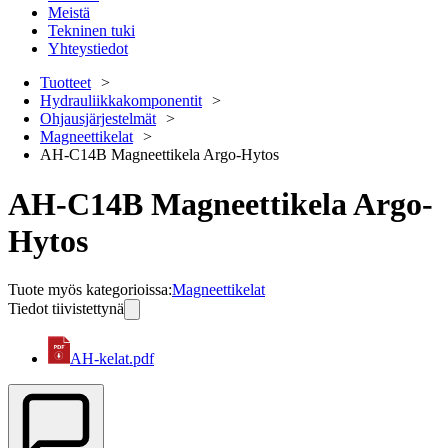
Meistä
Tekninen tuki
Yhteystiedot
Tuotteet
Hydrauliikkakomponentit
Ohjausjärjestelmät
Magneettikelat
AH-C14B Magneettikela Argo-Hytos
AH-C14B Magneettikela Argo-
Hytos
Tuote myös kategorioissa
:
Magneettikelat
Tiedot tiivistettynä
AH-kelat.pdf