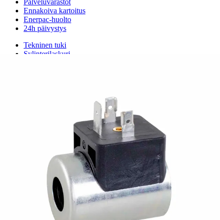
Palveluvarastot
Ennakoiva kartoitus
Enerpac-huolto
24h päivystys
Tekninen tuki
Sylinterilaskuri
Sähköteholaskuri
Virtausnopeuslaskuri
Hammaspyöräpumpun tilavuuslaskuri
Hydrauliteholaskuri
Teollisuusletkuhaku
Suodatinhaku
Magneettikelahaku
Meistä
Tarina
Avoimet työpaikat
Ympäristöpolitiikka
Messut ja tapahtumat
Laskutustiedot
Tilinavaushakemus
Jälleenmyyjät
Yhteystiedot