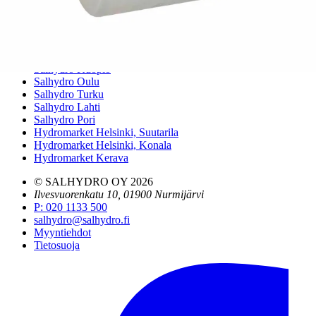
Pääkonttori ja logistiikkakeskus
Salhydro Nurmijärvi
Salhydro Tampere
Salhydro Jyväskylä
Salhydro Kuopio
Salhydro Oulu
Salhydro Turku
Salhydro Lahti
Salhydro Pori
Hydromarket Helsinki, Suutarila
Hydromarket Helsinki, Konala
Hydromarket Kerava
© SALHYDRO OY
2026
Ilvesvuorenkatu 10, 01900 Nurmijärvi
P
:
020 1133 500
salhydro@salhydro.fi
Myyntiehdot
Tietosuoja