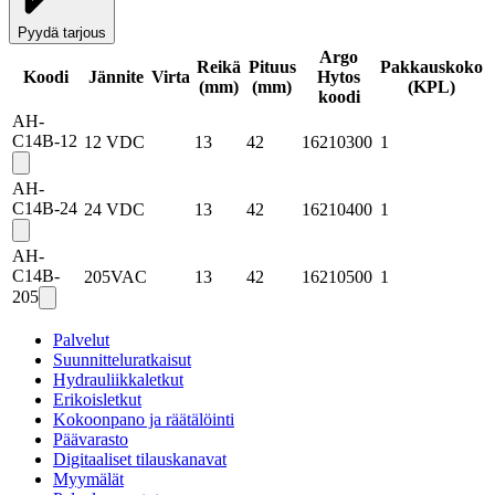
Pyydä tarjous
Argo
Reikä
Pituus
Pakkauskoko
Koodi
Jännite
Virta
Hytos
(mm)
(mm)
(
KPL
)
koodi
AH-
C14B-12
12 VDC
13
42
16210300
1
AH-
C14B-24
24 VDC
13
42
16210400
1
AH-
C14B-
205VAC
13
42
16210500
1
205
Palvelut
Suunnitteluratkaisut
Hydrauliikkaletkut
Erikoisletkut
Kokoonpano ja räätälöinti
Päävarasto
Digitaaliset tilauskanavat
Myymälät