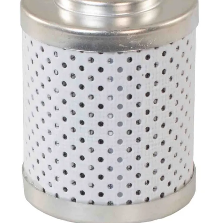
Palvelut
Suunnitteluratkaisut
Hydrauliikkaletkut
Erikoisletkut
Kokoonpano ja räätälöinti
Päävarasto
Digitaaliset tilauskanavat
Myymälät
Palveluvarastot
Ennakoiva kartoitus
Enerpac-huolto
24h päivystys
Tekninen tuki
Sylinterilaskuri
Sähköteholaskuri
Virtausnopeuslaskuri
Hammaspyöräpumpun tilavuuslaskuri
Hydrauliteholaskuri
Teollisuusletkuhaku
Suodatinhaku
Magneettikelahaku
Meistä