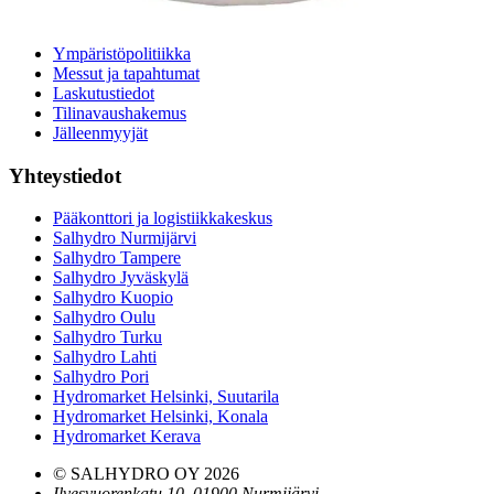
Tarina
Avoimet työpaikat
Ympäristöpolitiikka
Messut ja tapahtumat
Laskutustiedot
Tilinavaushakemus
Jälleenmyyjät
Yhteystiedot
Pääkonttori ja logistiikkakeskus
Salhydro Nurmijärvi
Salhydro Tampere
Salhydro Jyväskylä
Salhydro Kuopio
Salhydro Oulu
Salhydro Turku
Salhydro Lahti
Salhydro Pori
Hydromarket Helsinki, Suutarila
Hydromarket Helsinki, Konala
Hydromarket Kerava
© SALHYDRO OY
2026
Ilvesvuorenkatu 10, 01900 Nurmijärvi