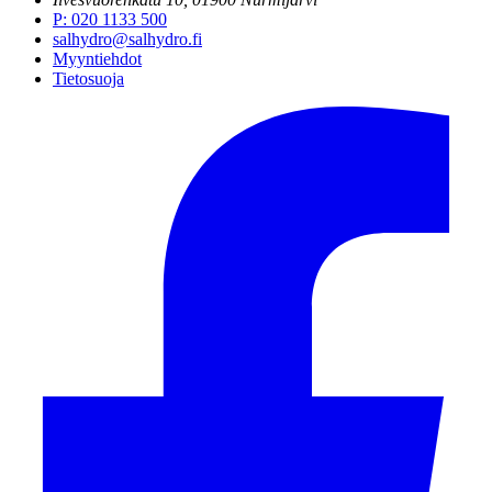
P
:
020 1133 500
salhydro@salhydro.fi
Myyntiehdot
Tietosuoja