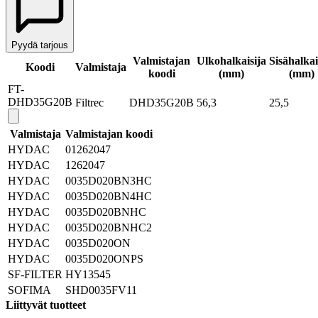
Pyydä tarjous
Valmistajan
Ulkohalkaisija
Sisähalkai
Koodi
Valmistaja
koodi
(mm)
(mm)
FT-
DHD35G20B
Filtrec
DHD35G20B
56,3
25,5
Valmistaja
Valmistajan koodi
HYDAC
01262047
HYDAC
1262047
HYDAC
0035D020BN3HC
HYDAC
0035D020BN4HC
HYDAC
0035D020BNHC
HYDAC
0035D020BNHC2
HYDAC
0035D020ON
HYDAC
0035D020ONPS
SF-FILTER
HY13545
SOFIMA
SHD0035FV11
Liittyvät tuotteet