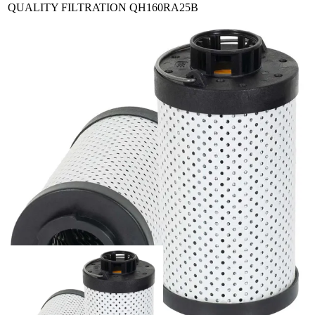
QUALITY FILTRATION
QH160RA25B
REXROTH
R928017495
REXROTH
R928017499
STAUFF
RE045E20B
STAUFF
RE045E20B4
STAUFF
RE045E20B/4
STAUFF
RE045G20B
STAUFF
RE045G20B4
STAUFF
RE045G20B/4
FILTREC-OLD
RHR160E20B
FILTREC-OLD
RHR160G20B/4
FILTREC
RHR160G20B3/AB1
SCHROEDER
SBF0160RZ25B
SOFIMA
SHR0160FV11
WOODGATE
WGHH16020RB
Liittyvät tuotteet