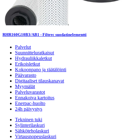
RHR160G10B3/AB1 - Filtrec suodatinelementti
Palvelut
Suunnitteluratkaisut
Hydrauliikkaletkut
Erikoisletkut
Kokoonpano ja räätälöinti
Päävarasto
Digitaaliset tilauskanavat
Myymälät
Palveluvarastot
Ennakoiva kartoitus
Enerpac-huolto
24h päivystys
Tekninen tuki
Sylinterilaskuri
Sähköteholaskuri
Virtausnopeuslaskuri