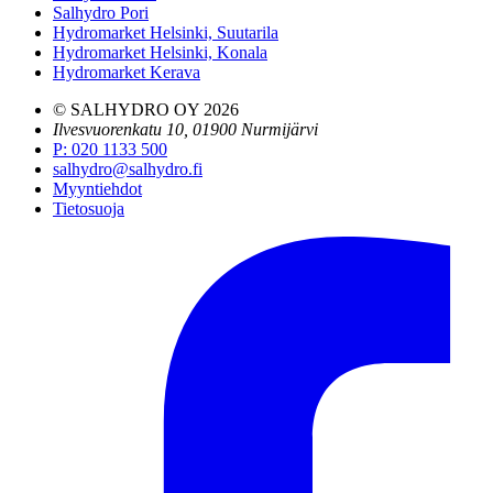
Salhydro Pori
Hydromarket Helsinki, Suutarila
Hydromarket Helsinki, Konala
Hydromarket Kerava
© SALHYDRO OY
2026
Ilvesvuorenkatu 10, 01900 Nurmijärvi
P
:
020 1133 500
salhydro@salhydro.fi
Myyntiehdot
Tietosuoja