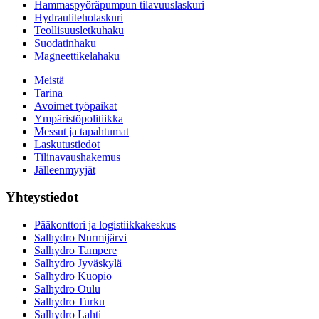
Hammaspyöräpumpun tilavuuslaskuri
Hydrauliteholaskuri
Teollisuusletkuhaku
Suodatinhaku
Magneettikelahaku
Meistä
Tarina
Avoimet työpaikat
Ympäristöpolitiikka
Messut ja tapahtumat
Laskutustiedot
Tilinavaushakemus
Jälleenmyyjät
Yhteystiedot
Pääkonttori ja logistiikkakeskus
Salhydro Nurmijärvi
Salhydro Tampere
Salhydro Jyväskylä
Salhydro Kuopio
Salhydro Oulu
Salhydro Turku
Salhydro Lahti