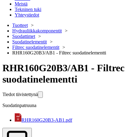
Meistä
Tekninen tuki
Yhteystiedot
Tuotteet
Hydrauliikkakomponentit
Suodattimet
Suodatinelementit
Filtrec suodatinelementit
RHR160G20B3/AB1 - Filtrec suodatinelementti
RHR160G20B3/AB1 - Filtrec
suodatinelementti
Tiedot tiivistettynä
Suodatinpatruuna
RHR160G20B3-AB1.pdf