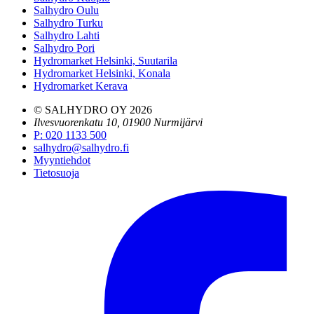
Salhydro Oulu
Salhydro Turku
Salhydro Lahti
Salhydro Pori
Hydromarket Helsinki, Suutarila
Hydromarket Helsinki, Konala
Hydromarket Kerava
© SALHYDRO OY
2026
Ilvesvuorenkatu 10, 01900 Nurmijärvi
P
:
020 1133 500
salhydro@salhydro.fi
Myyntiehdot
Tietosuoja