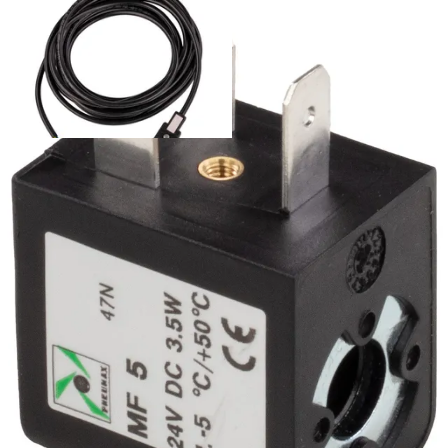
Hirschmann 22mm johtosarja led
Palvelut
Suunnitteluratkaisut
Hydrauliikkaletkut
Erikoisletkut
Kokoonpano ja räätälöinti
Päävarasto
Digitaaliset tilauskanavat
Myymälät
Palveluvarastot
Ennakoiva kartoitus
Enerpac-huolto
24h päivystys
Tekninen tuki