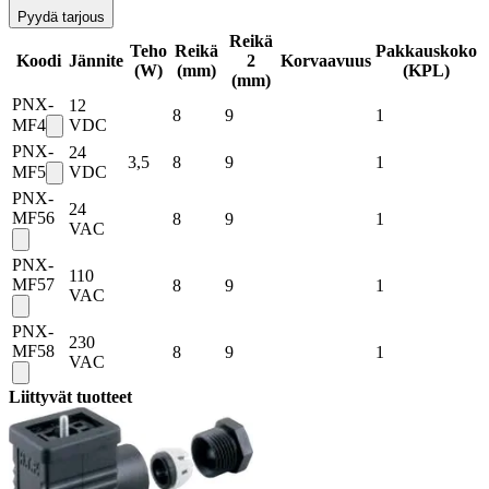
Pyydä tarjous
Reikä
Teho
Reikä
Pakkauskoko
Koodi
Jännite
2
Korvaavuus
(W)
(mm)
(
KPL
)
(mm)
PNX-
12
8
9
1
MF4
VDC
PNX-
24
3,5
8
9
1
MF5
VDC
PNX-
24
MF56
8
9
1
VAC
PNX-
110
MF57
8
9
1
VAC
PNX-
230
MF58
8
9
1
VAC
Liittyvät tuotteet