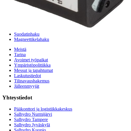
Sylinterilaskuri
Sähköteholaskuri
Virtausnopeuslaskuri
Hammaspyöräpumpun tilavuuslaskuri
Hydrauliteholaskuri
Teollisuusletkuhaku
Suodatinhaku
Magneettikelahaku
Meistä
Tarina
Avoimet työpaikat
Ympäristöpolitiikka
Messut ja tapahtumat
Laskutustiedot
Tilinavaushakemus
Jälleenmyyjät
Yhteystiedot
Pääkonttori ja logistiikkakeskus
Salhydro Nurmijärvi
Salhydro Tampere
Salhydro Jyväskylä
Salhydro Kuopio