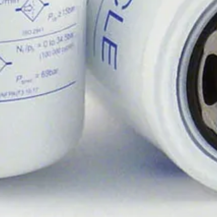
entti
kaisija (mm)
Pituus (mm)
Tiheys (um)
Pakkauskoko
(
KPL
)