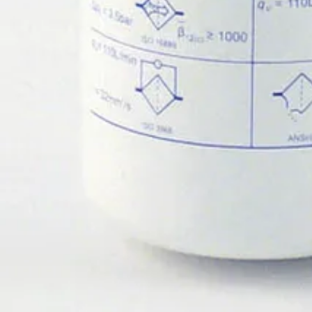
Tuotteet
Hydrauliikkakomponentit
Suodattimet
Suodatinelementit
Filtrec suodatinelementit
A413G10 - Filtrec suodatinelementti
A413G10 - Filtrec suodatinelem
Tiedot tiivistettynä
Suodatinelementti
A413G10.pdf
Pyydä tarjous
Koodi
Valmistaja
Valmistajan koodi
Sisäkierre
Ulkohal