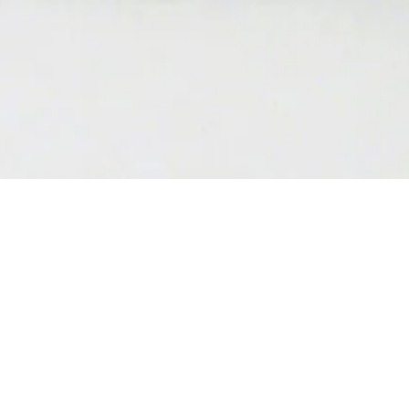
241,5
10
1