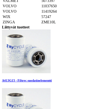
VALMET
5073397
VOLVO
11037650
VOLVO
11419264
WIX
57247
ZINGA
ZME10L
Liittyvät tuotteet
A413G15 - Filtrec suodatinelementti