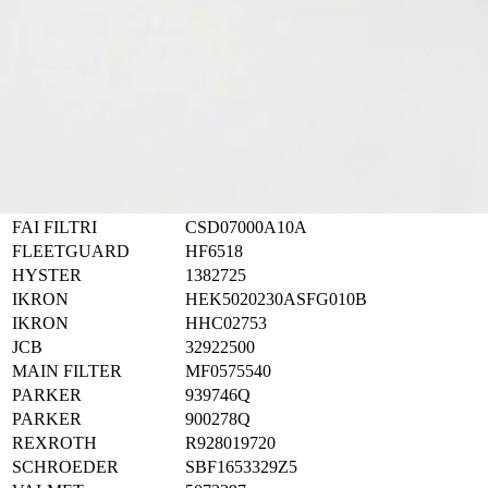
FT-A413G10
Filtrec
A413G10
1 3/8"-12
95,0
Valmistaja
Valmistajan koodi
BALDWIN
BT8852MPG
BALDWIN
BT8852-MPG
CHARLES MACHINE
149641A
DONALDSON
P164378
DONALDSON
P173133
DONALDSON
P176566
DYNAPAC
372229
FAI FILTRI
CSD07000A10A
FLEETGUARD
HF6518
HYSTER
1382725
IKRON
HEK5020230ASFG010B
IKRON
HHC02753
JCB
32922500
MAIN FILTER
MF0575540
PARKER
939746Q
PARKER
900278Q
REXROTH
R928019720
SCHROEDER
SBF1653329Z5