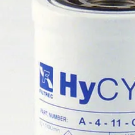
020 1133 500
Etusivu
Tuotteet
Palvelut
Meistä
Tekninen tuki
Yhteystiedot