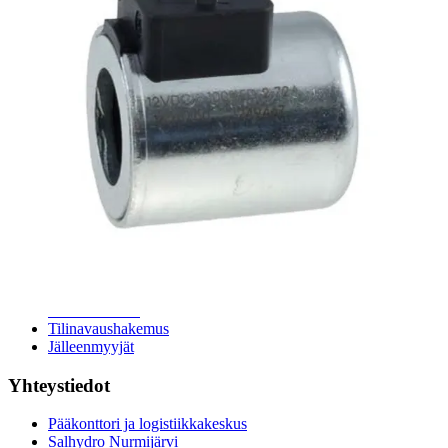
24h päivystys
Tekninen tuki
Sylinterilaskuri
Sähköteholaskuri
Virtausnopeuslaskuri
Hammaspyöräpumpun tilavuuslaskuri
Hydrauliteholaskuri
Teollisuusletkuhaku
Suodatinhaku
Magneettikelahaku
Meistä
Tarina
Avoimet työpaikat
Ympäristöpolitiikka
Messut ja tapahtumat
Laskutustiedot
Tilinavaushakemus
Jälleenmyyjät
Yhteystiedot
Pääkonttori ja logistiikkakeskus
Salhydro Nurmijärvi