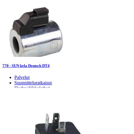
770 - SUN kela Deutsch DT4
Palvelut
Suunnitteluratkaisut
Hydrauliikkaletkut
Erikoisletkut
Kokoonpano ja räätälöinti
Päävarasto
Digitaaliset tilauskanavat
Myymälät
Palveluvarastot
Ennakoiva kartoitus
Enerpac-huolto