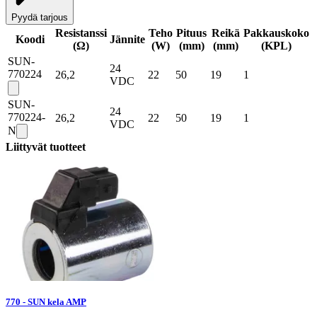
Pyydä tarjous
Resistanssi
Teho
Pituus
Reikä
Pakkauskoko
Koodi
Jännite
(Ω)
(W)
(mm)
(mm)
(
KPL
)
SUN-
24
770224
26,2
22
50
19
1
VDC
SUN-
24
770224-
26,2
22
50
19
1
VDC
N
Liittyvät tuotteet
770 - SUN kela AMP