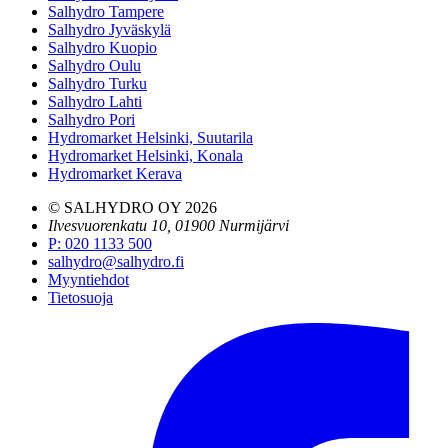
Salhydro Tampere
Salhydro Jyväskylä
Salhydro Kuopio
Salhydro Oulu
Salhydro Turku
Salhydro Lahti
Salhydro Pori
Hydromarket Helsinki, Suutarila
Hydromarket Helsinki, Konala
Hydromarket Kerava
© SALHYDRO OY
2026
Ilvesvuorenkatu 10, 01900 Nurmijärvi
P
:
020 1133 500
salhydro@salhydro.fi
Myyntiehdot
Tietosuoja