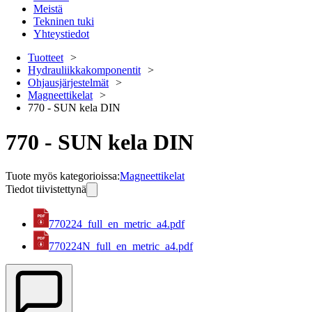
Meistä
Tekninen tuki
Yhteystiedot
Tuotteet
Hydrauliikkakomponentit
Ohjausjärjestelmät
Magneettikelat
770 - SUN kela DIN
770 - SUN kela DIN
Tuote myös kategorioissa
:
Magneettikelat
Tiedot tiivistettynä
770224_full_en_metric_a4.pdf
770224N_full_en_metric_a4.pdf