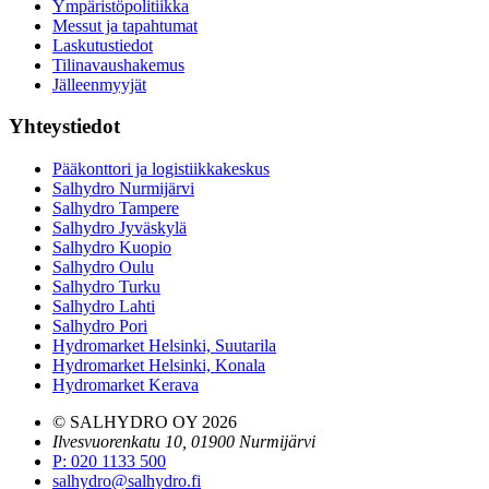
Ympäristöpolitiikka
Messut ja tapahtumat
Laskutustiedot
Tilinavaushakemus
Jälleenmyyjät
Yhteystiedot
Pääkonttori ja logistiikkakeskus
Salhydro Nurmijärvi
Salhydro Tampere
Salhydro Jyväskylä
Salhydro Kuopio
Salhydro Oulu
Salhydro Turku
Salhydro Lahti
Salhydro Pori
Hydromarket Helsinki, Suutarila
Hydromarket Helsinki, Konala
Hydromarket Kerava
© SALHYDRO OY
2026
Ilvesvuorenkatu 10, 01900 Nurmijärvi
P
:
020 1133 500
salhydro@salhydro.fi