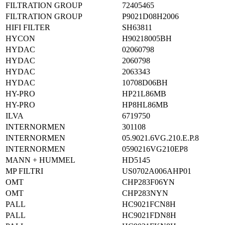
FILTRATION GROUP
72405465
FILTRATION GROUP
P9021D08H2006
HIFI FILTER
SH63811
HYCON
H90218005BH
HYDAC
02060798
HYDAC
2060798
HYDAC
2063343
HYDAC
10708D06BH
HY-PRO
HP21L86MB
HY-PRO
HP8HL86MB
ILVA
6719750
INTERNORMEN
301108
INTERNORMEN
05.9021.6VG.210.E.P.8
INTERNORMEN
0590216VG210EP8
MANN + HUMMEL
HD5145
MP FILTRI
US0702A006AHP01
OMT
CHP283F06YN
OMT
CHP283NYN
PALL
HC9021FCN8H
PALL
HC9021FDN8H