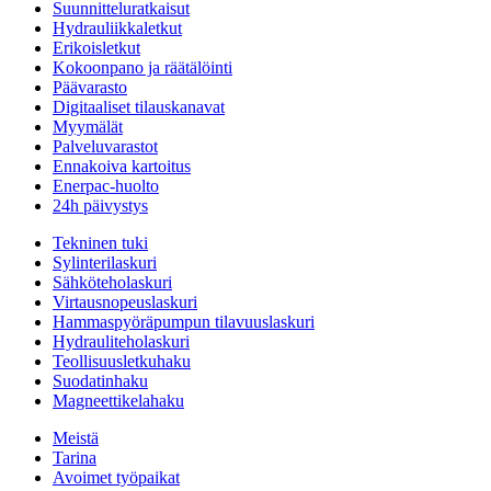
Suunnitteluratkaisut
Hydrauliikkaletkut
Erikoisletkut
Kokoonpano ja räätälöinti
Päävarasto
Digitaaliset tilauskanavat
Myymälät
Palveluvarastot
Ennakoiva kartoitus
Enerpac-huolto
24h päivystys
Tekninen tuki
Sylinterilaskuri
Sähköteholaskuri
Virtausnopeuslaskuri
Hammaspyöräpumpun tilavuuslaskuri
Hydrauliteholaskuri
Teollisuusletkuhaku
Suodatinhaku
Magneettikelahaku
Meistä
Tarina
Avoimet työpaikat