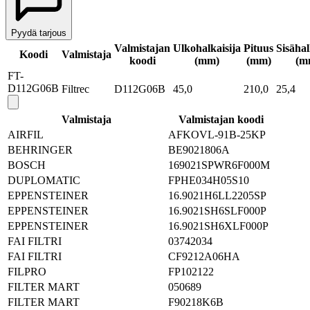
Pyydä tarjous
Valmistajan
Ulkohalkaisija
Pituus
Sisähal
Koodi
Valmistaja
koodi
(mm)
(mm)
(m
FT-
D112G06B
Filtrec
D112G06B
45,0
210,0
25,4
Valmistaja
Valmistajan koodi
AIRFIL
AFKOVL-91B-25KP
BEHRINGER
BE9021806A
BOSCH
169021SPWR6F000M
DUPLOMATIC
FPHE034H05S10
EPPENSTEINER
16.9021H6LL2205SP
EPPENSTEINER
16.9021SH6SLF000P
EPPENSTEINER
16.9021SH6XLF000P
FAI FILTRI
03742034
FAI FILTRI
CF9212A06HA
FILPRO
FP102122
FILTER MART
050689
FILTER MART
F90218K6B