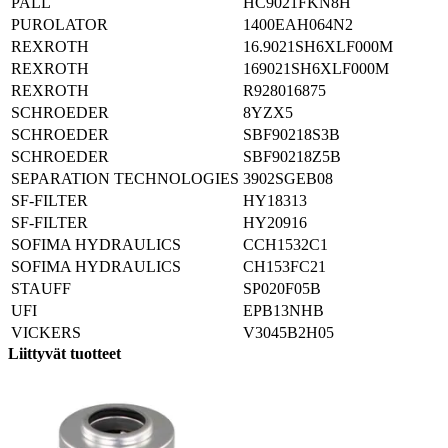
PALL
HC9021FKN8H
PUROLATOR
1400EAH064N2
REXROTH
16.9021SH6XLF000M
REXROTH
169021SH6XLF000M
REXROTH
R928016875
SCHROEDER
8YZX5
SCHROEDER
SBF90218S3B
SCHROEDER
SBF90218Z5B
SEPARATION TECHNOLOGIES
3902SGEB08
SF-FILTER
HY18313
SF-FILTER
HY20916
SOFIMA HYDRAULICS
CCH1532C1
SOFIMA HYDRAULICS
CH153FC21
STAUFF
SP020F05B
UFI
EPB13NHB
VICKERS
V3045B2H05
Liittyvät tuotteet