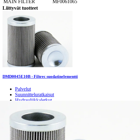
MAIN FILTER
MF0061065
Liittyvät tuotteet
DMD0045E10B - Filtrec suodatinelementti
Palvelut
Suunnitteluratkaisut
Hydrauliikkaletkut
Erikoisletkut
Kokoonpano ja räätälöinti
Päävarasto
Digitaaliset tilauskanavat
Myymälät
Palveluvarastot
Ennakoiva kartoitus