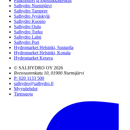
Pääkonttori ja logistiikkakeskus
Salhydro Nurmijärvi
Salhydro Tampere
Salhydro Jyväskylä
Salhydro Kuopio
Salhydro Oulu
Salhydro Turku
Salhydro Lahti
Salhydro Pori
Hydromarket Helsinki, Suutarila
Hydromarket Helsinki, Konala
Hydromarket Kerava
© SALHYDRO OY
2026
Ilvesvuorenkatu 10, 01900 Nurmijärvi
P
:
020 1133 500
salhydro@salhydro.fi
Myyntiehdot
Tietosuoja