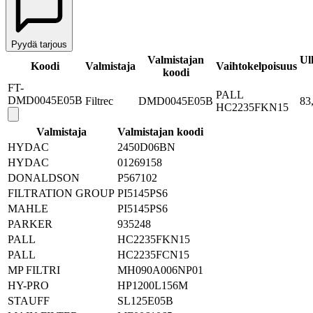
Pyydä tarjous
Valmistajan
Ul
Koodi
Valmistaja
Vaihtokelpoisuus
koodi
FT-
PALL
DMD0045E05B
Filtrec
DMD0045E05B
83
HC2235FKN15
Valmistaja
Valmistajan koodi
HYDAC
2450D06BN
HYDAC
01269158
DONALDSON
P567102
FILTRATION GROUP
PI5145PS6
MAHLE
PI5145PS6
PARKER
935248
PALL
HC2235FKN15
PALL
HC2235FCN15
MP FILTRI
MH090A006NP01
HY-PRO
HP1200L156M
STAUFF
SL125E05B