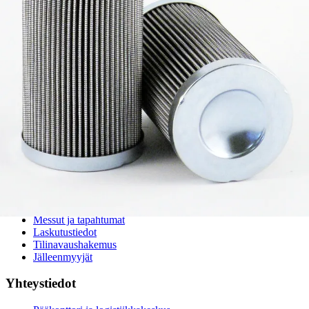
Enerpac-huolto
24h päivystys
Tekninen tuki
Sylinterilaskuri
Sähköteholaskuri
Virtausnopeuslaskuri
Hammaspyöräpumpun tilavuuslaskuri
Hydrauliteholaskuri
Teollisuusletkuhaku
Suodatinhaku
Magneettikelahaku
Meistä
Tarina
Avoimet työpaikat
Ympäristöpolitiikka
Messut ja tapahtumat
Laskutustiedot
Tilinavaushakemus
Jälleenmyyjät
Yhteystiedot