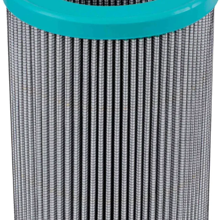
Tekninen tuki
Sylinterilaskuri
Sähköteholaskuri
Virtausnopeuslaskuri
Hammaspyöräpumpun tilavuuslaskuri
Hydrauliteholaskuri
Teollisuusletkuhaku
Suodatinhaku
Magneettikelahaku
Meistä
Tarina
Avoimet työpaikat
Ympäristöpolitiikka
Messut ja tapahtumat
Laskutustiedot
Tilinavaushakemus
Jälleenmyyjät
Yhteystiedot
Pääkonttori ja logistiikkakeskus
Salhydro Nurmijärvi
Salhydro Tampere