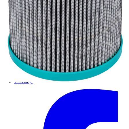
Salhydro Jyväskylä
Salhydro Kuopio
Salhydro Oulu
Salhydro Turku
Salhydro Lahti
Salhydro Pori
Hydromarket Helsinki, Suutarila
Hydromarket Helsinki, Konala
Hydromarket Kerava
© SALHYDRO OY
2026
Ilvesvuorenkatu 10, 01900 Nurmijärvi
P
:
020 1133 500
salhydro@salhydro.fi
Myyntiehdot
Tietosuoja