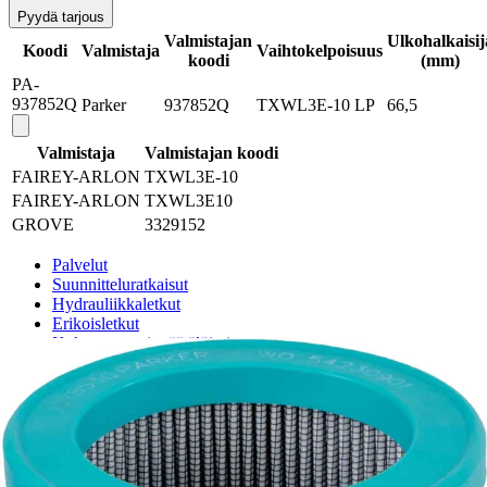
Pyydä tarjous
Valmistajan
Ulkohalkaisij
Koodi
Valmistaja
Vaihtokelpoisuus
koodi
(mm)
PA-
937852Q
Parker
937852Q
TXWL3E-10 LP
66,5
Valmistaja
Valmistajan koodi
FAIREY-ARLON
TXWL3E-10
FAIREY-ARLON
TXWL3E10
GROVE
3329152
Palvelut
Suunnitteluratkaisut
Hydrauliikkaletkut
Erikoisletkut
Kokoonpano ja räätälöinti
Päävarasto
Digitaaliset tilauskanavat
Myymälät
Palveluvarastot
Ennakoiva kartoitus
Enerpac-huolto
24h päivystys