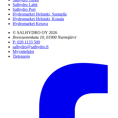
Salhydro Lahti
Salhydro Pori
Hydromarket Helsinki, Suutarila
Hydromarket Helsinki, Konala
Hydromarket Kerava
© SALHYDRO OY
2026
Ilvesvuorenkatu 10, 01900 Nurmijärvi
P
:
020 1133 500
salhydro@salhydro.fi
Myyntiehdot
Tietosuoja