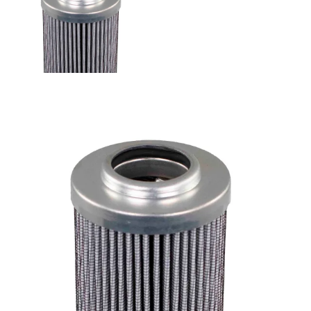
DVD218B25B - Filtrec suodatinelementti
Palvelut
Suunnitteluratkaisut
Hydrauliikkaletkut
Erikoisletkut
Kokoonpano ja räätälöinti
Päävarasto
Digitaaliset tilauskanavat
Myymälät
Palveluvarastot
Ennakoiva kartoitus
Enerpac-huolto
24h päivystys
Tekninen tuki
Sylinterilaskuri
Sähköteholaskuri