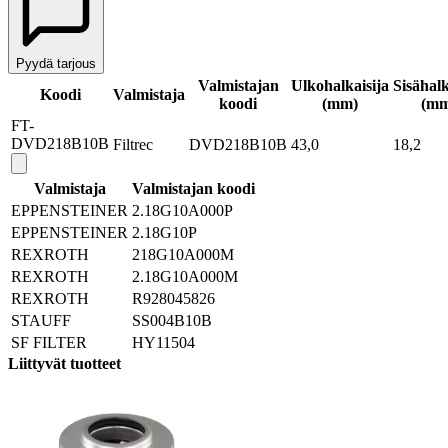
Pyydä tarjous
Valmistajan
Ulkohalkaisija
Sisähalk
Koodi
Valmistaja
koodi
(mm)
(mm
FT-
DVD218B10B
Filtrec
DVD218B10B
43,0
18,2
Valmistaja
Valmistajan koodi
EPPENSTEINER
2.18G10A000P
EPPENSTEINER
2.18G10P
REXROTH
218G10A000M
REXROTH
2.18G10A000M
REXROTH
R928045826
STAUFF
SS004B10B
SF FILTER
HY11504
Liittyvät tuotteet