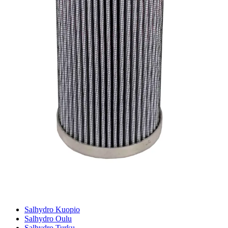
Virtausnopeuslaskuri
Hammaspyöräpumpun tilavuuslaskuri
Hydrauliteholaskuri
Teollisuusletkuhaku
Suodatinhaku
Magneettikelahaku
Meistä
Tarina
Avoimet työpaikat
Ympäristöpolitiikka
Messut ja tapahtumat
Laskutustiedot
Tilinavaushakemus
Jälleenmyyjät
Yhteystiedot
Pääkonttori ja logistiikkakeskus
Salhydro Nurmijärvi
Salhydro Tampere
Salhydro Jyväskylä
Salhydro Kuopio
Salhydro Oulu
Salhydro Turku