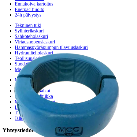
Ennakoiva kartoitus
Enerpac-huolto
24h päivystys
Tekninen tuki
Sylinterilaskuri
Sähköteholaskuri
Virtausnopeuslaskuri
Hammaspyöräpumpun tilavuuslaskuri
Hydrauliteholaskuri
Teollisuusletkuhaku
Suodatinhaku
Magneettikelahaku
Meistä
Tarina
Avoimet työpaikat
Ympäristöpolitiikka
Messut ja tapahtumat
Laskutustiedot
Tilinavaushakemus
Jälleenmyyjät
Yhteystiedot