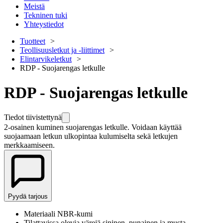
Meistä
Tekninen tuki
Yhteystiedot
Tuotteet
Teollisuusletkut ja -liittimet
Elintarvikeletkut
RDP - Suojarengas letkulle
RDP - Suojarengas letkulle
Tiedot tiivistettynä
2-osainen kuminen suojarengas letkulle. Voidaan käyttää
suojaamaan letkun ulkopintaa kulumiselta sekä letkujen
merkkaamiseen.
Pyydä tarjous
Materiaali NBR-kumi
Tilattavissa olevia värejä sininen, punainen ja musta