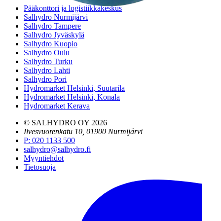
Pääkonttori ja logistiikkakeskus
Salhydro Nurmijärvi
Salhydro Tampere
Salhydro Jyväskylä
Salhydro Kuopio
Salhydro Oulu
Salhydro Turku
Salhydro Lahti
Salhydro Pori
Hydromarket Helsinki, Suutarila
Hydromarket Helsinki, Konala
Hydromarket Kerava
© SALHYDRO OY
2026
Ilvesvuorenkatu 10, 01900 Nurmijärvi
P
:
020 1133 500
salhydro@salhydro.fi
Myyntiehdot
Tietosuoja