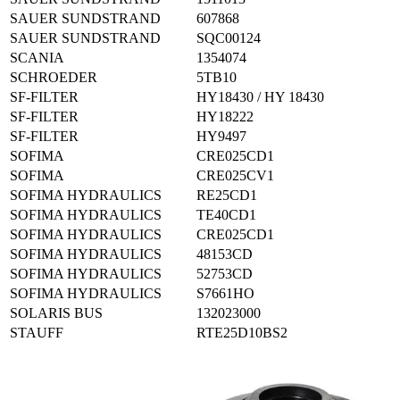
SAUER SUNDSTRAND
607868
SAUER SUNDSTRAND
SQC00124
SCANIA
1354074
SCHROEDER
5TB10
SF-FILTER
HY18430 / HY 18430
SF-FILTER
HY18222
SF-FILTER
HY9497
SOFIMA
CRE025CD1
SOFIMA
CRE025CV1
SOFIMA HYDRAULICS
RE25CD1
SOFIMA HYDRAULICS
TE40CD1
SOFIMA HYDRAULICS
CRE025CD1
SOFIMA HYDRAULICS
48153CD
SOFIMA HYDRAULICS
52753CD
SOFIMA HYDRAULICS
S7661HO
SOLARIS BUS
132023000
STAUFF
RTE25D10BS2
STAUFF
RTE25D10B
STAUFF
RTM0272N10B
STEP FILTERS
HID18241