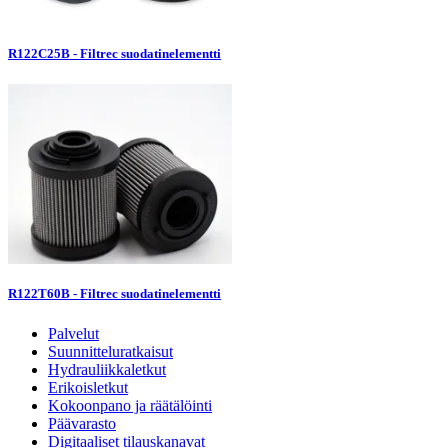
R122C25B - Filtrec suodatinelementti
R122T60B - Filtrec suodatinelementti
Palvelut
Suunnitteluratkaisut
Hydrauliikkaletkut
Erikoisletkut
Kokoonpano ja räätälöinti
Päävarasto
Digitaaliset tilauskanavat