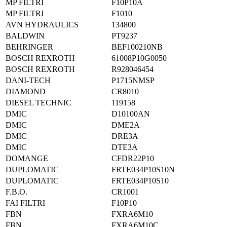
MP FILTRI
F10P10A
MP FILTRI
F1010
AVN HYDRAULICS
134800
BALDWIN
PT9237
BEHRINGER
BEF100210NB
BOSCH REXROTH
61008P10G0050
BOSCH REXROTH
R928046454
DANI-TECH
P1715NMSP
DIAMOND
CR8010
DIESEL TECHNIC
119158
DMIC
D10100AN
DMIC
DME2A
DMIC
DRE3A
DMIC
DTE3A
DOMANGE
CFDR22P10
DUPLOMATIC
FRTE034P10S10N
DUPLOMATIC
FRTE034P10S10
F.B.O.
CR1001
FAI FILTRI
F10P10
FBN
FXRA6M10
FBN
FXRA6M10C