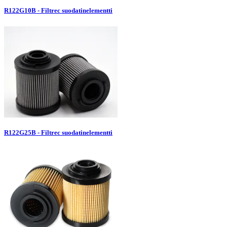
R122G10B - Filtrec suodatinelementti
R122G25B - Filtrec suodatinelementti