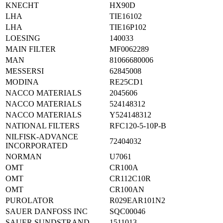
KNECHT
HX90D
LHA
TIE16102
LHA
TIE16P102
LOESING
140033
MAIN FILTER
MF0062289
MAN
81066680006
MESSERSI
62845008
MODINA
RE25CD1
NACCO MATERIALS
2045606
NACCO MATERIALS
524148312
NACCO MATERIALS
Y524148312
NATIONAL FILTERS
RFC120-5-10P-B
NILFISK-ADVANCE
72404032
INCORPORATED
NORMAN
U7061
OMT
CR100A
OMT
CR112C10R
OMT
CR100AN
PUROLATOR
R029EAR101N2
SAUER DANFOSS INC
SQC00046
SAUER SUNDSTRAND
1511013