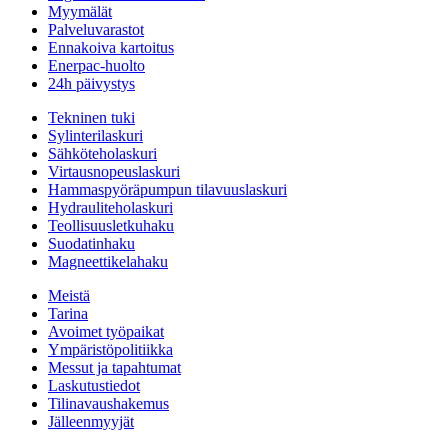
Myymälät
Palveluvarastot
Ennakoiva kartoitus
Enerpac-huolto
24h päivystys
Tekninen tuki
Sylinterilaskuri
Sähköteholaskuri
Virtausnopeuslaskuri
Hammaspyöräpumpun tilavuuslaskuri
Hydrauliteholaskuri
Teollisuusletkuhaku
Suodatinhaku
Magneettikelahaku
Meistä
Tarina
Avoimet työpaikat
Ympäristöpolitiikka
Messut ja tapahtumat
Laskutustiedot
Tilinavaushakemus
Jälleenmyyjät