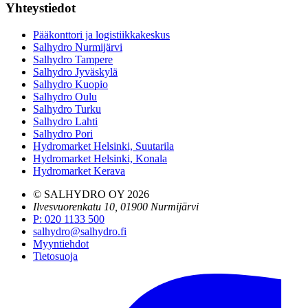
Yhteystiedot
Pääkonttori ja logistiikkakeskus
Salhydro Nurmijärvi
Salhydro Tampere
Salhydro Jyväskylä
Salhydro Kuopio
Salhydro Oulu
Salhydro Turku
Salhydro Lahti
Salhydro Pori
Hydromarket Helsinki, Suutarila
Hydromarket Helsinki, Konala
Hydromarket Kerava
© SALHYDRO OY
2026
Ilvesvuorenkatu 10, 01900 Nurmijärvi
P
:
020 1133 500
salhydro@salhydro.fi
Myyntiehdot
Tietosuoja