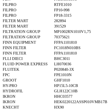
FILPRO
RTFE1010
FILPRO
FP10-998
FILPRO
FP18-3315
FILTER MART
282894
FILTER MART
391529
FILTRATION GROUP
MP1002RN1010V1,75
FILTRATION GROUP
70375621
FINN EQUIPMENT
FFPA1101810
FINN FILTER
FC1018N010BS
FINN FILTER
FFPA1101810
FLLI DIECI
BHC3011
FLUID POWER EXPRESS
LH070036
FLUITEK
P020840-3X
FPC
FPE1010N
GROOT
GHF1010
HY-PRO
HP15L5-10CB
HYDROFIL
GLH122C10B
IKRON
HHC03577
IKRON
HEK0220122ASSP010VMB17B
KNECHT
HX90