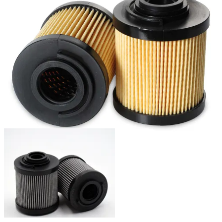
SWIFT
SFMF2-5-12UM
UFI
ERA32NCC
UFI
7606100
UFI
ERA32NCC
UNI-CARDAN
CMF100AN
VAPORMATIC
3079
WALGAHN-
00811782
MOTORENTECHN
WIX
R18C10CB
WOODGATE
WGH9517
ZINGA
3E30510
Liittyvät tuotteet