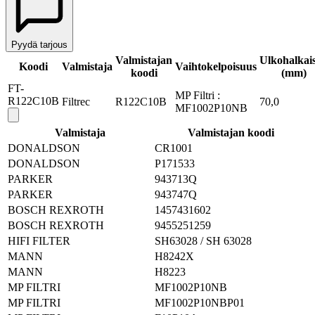
Pyydä tarjous
Valmistajan
Ulkohalkais
Koodi
Valmistaja
Vaihtokelpoisuus
koodi
(mm)
FT-
MP Filtri :
R122C10B
Filtrec
R122C10B
70,0
MF1002P10NB
Valmistaja
Valmistajan koodi
DONALDSON
CR1001
DONALDSON
P171533
PARKER
943713Q
PARKER
943747Q
BOSCH REXROTH
1457431602
BOSCH REXROTH
9455251259
HIFI FILTER
SH63028 / SH 63028
MANN
H8242X
MANN
H8223
MP FILTRI
MF1002P10NB
MP FILTRI
MF1002P10NBP01