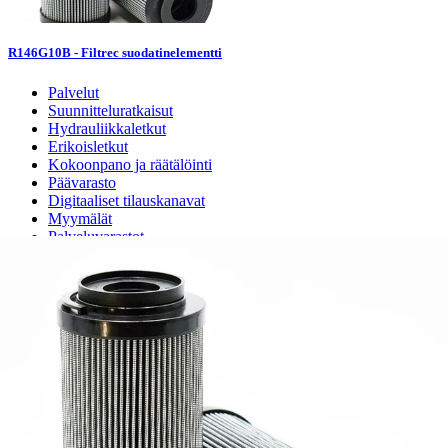
R146G10B - Filtrec suodatinelementti
Palvelut
Suunnitteluratkaisut
Hydrauliikkaletkut
Erikoisletkut
Kokoonpano ja räätälöinti
Päävarasto
Digitaaliset tilauskanavat
Myymälät
Palveluvarastot
Ennakoiva kartoitus
Enerpac-huolto
24h päivystys
Tekninen tuki
Sylinterilaskuri
Sähköteholaskuri
Virtausnopeuslaskuri
Hammaspyöräpumpun tilavuuslaskuri
Hydrauliteholaskuri
Teollisuusletkuhaku