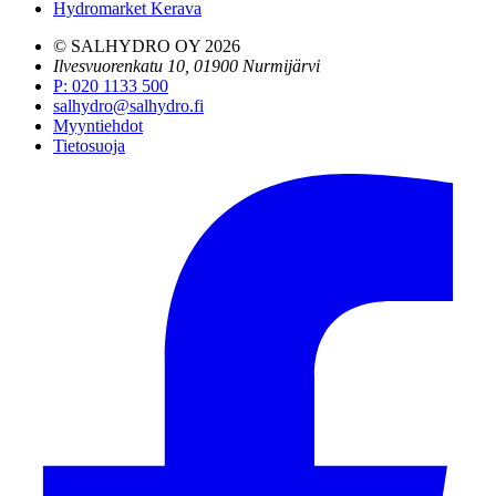
Hydromarket Kerava
© SALHYDRO OY
2026
Ilvesvuorenkatu 10, 01900 Nurmijärvi
P
:
020 1133 500
salhydro@salhydro.fi
Myyntiehdot
Tietosuoja