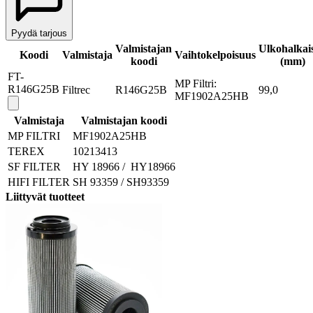
Pyydä tarjous
Valmistajan
Ulkohalkais
Koodi
Valmistaja
Vaihtokelpoisuus
koodi
(mm)
FT-
MP Filtri:
R146G25B
Filtrec
R146G25B
99,0
MF1902A25HB
Valmistaja
Valmistajan koodi
MP FILTRI
MF1902A25HB
TEREX
10213413
SF FILTER
HY 18966 / HY18966
HIFI FILTER
SH 93359 / SH93359
Liittyvät tuotteet