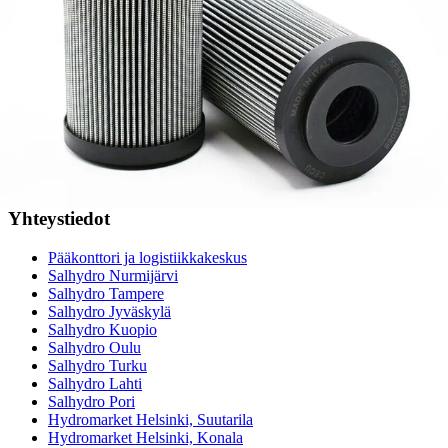
Suodatinhaku
Magneettikelahaku
Meistä
Tarina
Avoimet työpaikat
Ympäristöpolitiikka
Messut ja tapahtumat
Laskutustiedot
Tilinavaushakemus
Jälleenmyyjät
Yhteystiedot
Pääkonttori ja logistiikkakeskus
Salhydro Nurmijärvi
Salhydro Tampere
Salhydro Jyväskylä
Salhydro Kuopio
Salhydro Oulu
Salhydro Turku
Salhydro Lahti
Salhydro Pori
Hydromarket Helsinki, Suutarila
Hydromarket Helsinki, Konala