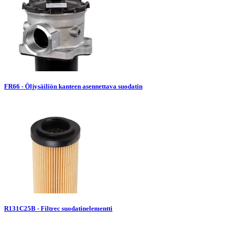
FR66 - Öljysäiliön kanteen asennettava suodatin
R131C25B - Filtrec suodatinelementti