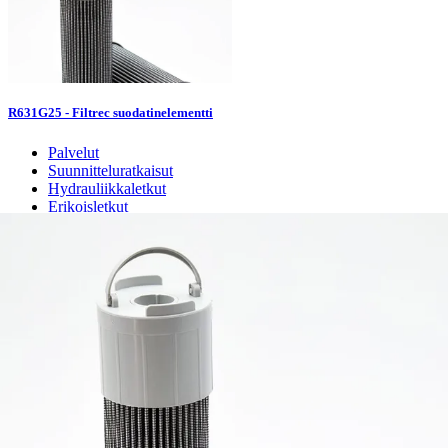
R631G25 - Filtrec suodatinelementti
Palvelut
Suunnitteluratkaisut
Hydrauliikkaletkut
Erikoisletkut
Kokoonpano ja räätälöinti
Päävarasto
Digitaaliset tilauskanavat
Myymälät
Palveluvarastot
Ennakoiva kartoitus
Enerpac-huolto
24h päivystys
Tekninen tuki
Sylinterilaskuri
Sähköteholaskuri
Virtausnopeuslaskuri