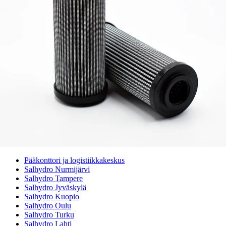
Hammaspyöräpumpun tilavuuslaskuri
Hydrauliteholaskuri
Teollisuusletkuhaku
Suodatinhaku
Magneettikelahaku
Meistä
Tarina
Avoimet työpaikat
Ympäristöpolitiikka
Messut ja tapahtumat
Laskutustiedot
Tilinavaushakemus
Jälleenmyyjät
Yhteystiedot
Pääkonttori ja logistiikkakeskus
Salhydro Nurmijärvi
Salhydro Tampere
Salhydro Jyväskylä
Salhydro Kuopio
Salhydro Oulu
Salhydro Turku
Salhydro Lahti