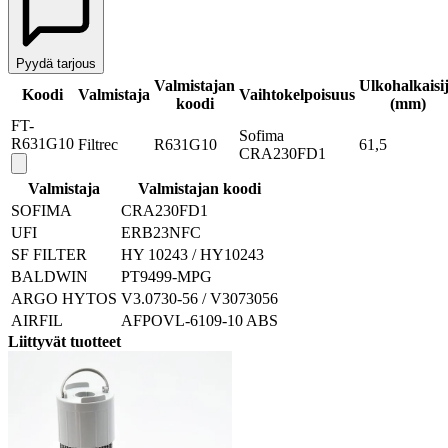
Pyydä tarjous
Valmistajan
Ulkohalkaisi
Koodi
Valmistaja
Vaihtokelpoisuus
koodi
(mm)
FT-
Sofima
R631G10
Filtrec
R631G10
61,5
CRA230FD1
Valmistaja
Valmistajan koodi
SOFIMA
CRA230FD1
UFI
ERB23NFC
SF FILTER
HY 10243 / HY10243
BALDWIN
PT9499-MPG
ARGO HYTOS
V3.0730-56 / V3073056
AIRFIL
AFPOVL-6109-10 ABS
Liittyvät tuotteet