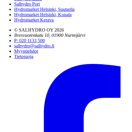
Salhydro Pori
Hydromarket Helsinki, Suutarila
Hydromarket Helsinki, Konala
Hydromarket Kerava
© SALHYDRO OY
2026
Ilvesvuorenkatu 10, 01900 Nurmijärvi
P
:
020 1133 500
salhydro@salhydro.fi
Myyntiehdot
Tietosuoja