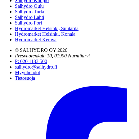
Salhydro Kuopio
Salhydro Oulu
Salhydro Turku
Salhydro Lahti
Salhydro Pori
Hydromarket Helsinki, Suutarila
Hydromarket Helsinki, Konala
Hydromarket Kerava
© SALHYDRO OY
2026
Ilvesvuorenkatu 10, 01900 Nurmijärvi
P
:
020 1133 500
salhydro@salhydro.fi
Myyntiehdot
Tietosuoja