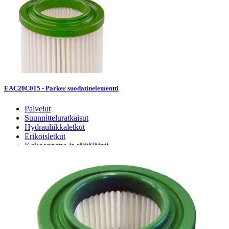
EAC20C015 - Parker suodatinelementti
Palvelut
Suunnitteluratkaisut
Hydrauliikkaletkut
Erikoisletkut
Kokoonpano ja räätälöinti
Päävarasto
Digitaaliset tilauskanavat
Myymälät
Palveluvarastot
Ennakoiva kartoitus
Enerpac-huolto
24h päivystys
Tekninen tuki