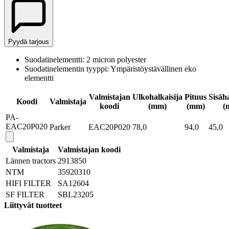
Pyydä tarjous
Suodatinelementti: 2 micron polyester
Suodatinelementin tyyppi: Ympäristöystävällinen eko
elementti
Valmistajan
Ulkohalkaisija
Pituus
Sisäha
Koodi
Valmistaja
koodi
(mm)
(mm)
(
PA-
EAC20P020
Parker
EAC20P020
78,0
94,0
45,0
Valmistaja
Valmistajan koodi
Lännen tractors
2913850
NTM
35920310
HIFI FILTER
SA12604
SF FILTER
SBL23205
Liittyvät tuotteet