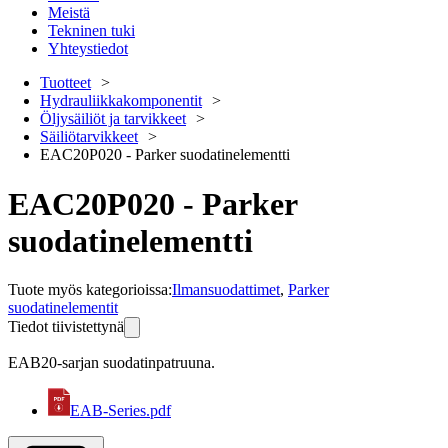
Meistä
Tekninen tuki
Yhteystiedot
Tuotteet
Hydrauliikkakomponentit
Öljysäiliöt ja tarvikkeet
Säiliötarvikkeet
EAC20P020 - Parker suodatinelementti
EAC20P020 - Parker
suodatinelementti
Tuote myös kategorioissa
:
Ilmansuodattimet
,
Parker
suodatinelementit
Tiedot tiivistettynä
EAB20-sarjan suodatinpatruuna.
EAB-Series.pdf