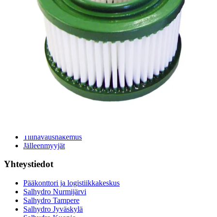
Sylinterilaskuri
Sähköteholaskuri
Virtausnopeuslaskuri
Hammaspyöräpumpun tilavuuslaskuri
Hydrauliteholaskuri
Teollisuusletkuhaku
Suodatinhaku
Magneettikelahaku
Meistä
Tarina
Avoimet työpaikat
Ympäristöpolitiikka
Messut ja tapahtumat
Laskutustiedot
Tilinavaushakemus
Jälleenmyyjät
Yhteystiedot
Pääkonttori ja logistiikkakeskus
Salhydro Nurmijärvi
Salhydro Tampere
Salhydro Jyväskylä