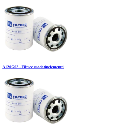
A120G03 - Filtrec suodatinelementti