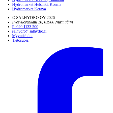
Hydromarket Helsinki, Konala
Hydromarket Kerava
© SALHYDRO OY
2026
Ilvesvuorenkatu 10, 01900 Nurmijärvi
P
:
020 1133 500
salhydro@salhydro.fi
Myyntiehdot
Tietosuoja