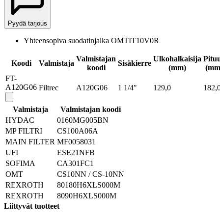
Pyydä tarjous
Yhteensopiva suodatinjalka OMTIT10V0R
Valmistajan
Ulkohalkaisija
Pitu
Koodi
Valmistaja
Sisäkierre
koodi
(mm)
(mm
FT-
A120G06
Filtrec
A120G06
1 1/4"
129,0
182,
Valmistaja
Valmistajan koodi
HYDAC
0160MG005BN
MP FILTRI
CS100A06A
MAIN FILTER
MF0058031
UFI
ESE21NFB
SOFIMA
CA301FC1
OMT
CS10NN / CS-10NN
REXROTH
80180H6XLS000M
REXROTH
8090H6XLS000M
Liittyvät tuotteet