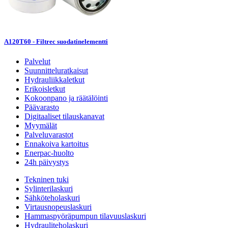
A120T60 - Filtrec suodatinelementti
Palvelut
Suunnitteluratkaisut
Hydrauliikkaletkut
Erikoisletkut
Kokoonpano ja räätälöinti
Päävarasto
Digitaaliset tilauskanavat
Myymälät
Palveluvarastot
Ennakoiva kartoitus
Enerpac-huolto
24h päivystys
Tekninen tuki
Sylinterilaskuri
Sähköteholaskuri
Virtausnopeuslaskuri
Hammaspyöräpumpun tilavuuslaskuri
Hydrauliteholaskuri