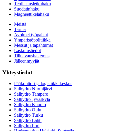
Teollisuusletkuhaku
Suodatinhaku
Magneettikelahaku
Meistä
Tarina
Avoimet työpaikat
Ympäristöpolitiikka
Messut ja tapahtumat
Laskutustiedot
Tilinavaushakemus
Jälleenmyyjät
Yhteystiedot
Pääkonttori ja logistiikkakeskus
Salhydro Nurmijärvi
Salhydro Tampere
Salhydro Jyväskylä
Salhydro Kuopio
Salhydro Oulu
Salhydro Turku
Salhydro Lahti
Salhydro Pori
Hydromarket Helsinki, Suutarila