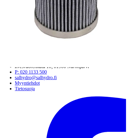
Salhydro Tampere
Salhydro Jyväskylä
Salhydro Kuopio
Salhydro Oulu
Salhydro Turku
Salhydro Lahti
Salhydro Pori
Hydromarket Helsinki, Suutarila
Hydromarket Helsinki, Konala
Hydromarket Kerava
© SALHYDRO OY
2026
Ilvesvuorenkatu 10, 01900 Nurmijärvi
P
:
020 1133 500
salhydro@salhydro.fi
Myyntiehdot
Tietosuoja