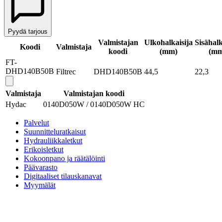
Pyydä tarjous
Valmistajan
Ulkohalkaisija
Sisähalk
Koodi
Valmistaja
koodi
(mm)
(mm
FT-
DHD140B50B
Filtrec
DHD140B50B
44,5
22,3
Valmistaja
Valmistajan koodi
Hydac
0140D050W / 0140D050W HC
Palvelut
Suunnitteluratkaisut
Hydrauliikkaletkut
Erikoisletkut
Kokoonpano ja räätälöinti
Päävarasto
Digitaaliset tilauskanavat
Myymälät
Palveluvarastot
Ennakoiva kartoitus
Enerpac-huolto
24h päivystys