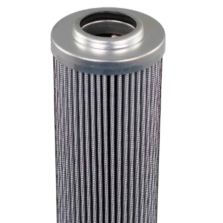
Tekninen tuki
Sylinterilaskuri
Sähköteholaskuri
Virtausnopeuslaskuri
Hammaspyöräpumpun tilavuuslaskuri
Hydrauliteholaskuri
Teollisuusletkuhaku
Suodatinhaku
Magneettikelahaku
Meistä
Tarina
Avoimet työpaikat
Ympäristöpolitiikka
Messut ja tapahtumat
Laskutustiedot
Tilinavaushakemus
Jälleenmyyjät
Yhteystiedot
Pääkonttori ja logistiikkakeskus
Salhydro Nurmijärvi