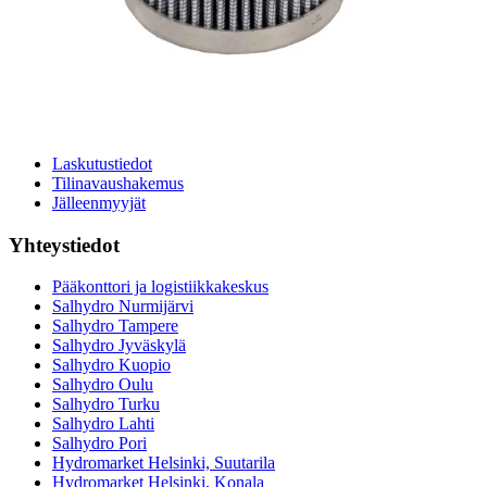
Suodatinhaku
Magneettikelahaku
Meistä
Tarina
Avoimet työpaikat
Ympäristöpolitiikka
Messut ja tapahtumat
Laskutustiedot
Tilinavaushakemus
Jälleenmyyjät
Yhteystiedot
Pääkonttori ja logistiikkakeskus
Salhydro Nurmijärvi
Salhydro Tampere
Salhydro Jyväskylä
Salhydro Kuopio
Salhydro Oulu
Salhydro Turku
Salhydro Lahti
Salhydro Pori
Hydromarket Helsinki, Suutarila
Hydromarket Helsinki, Konala