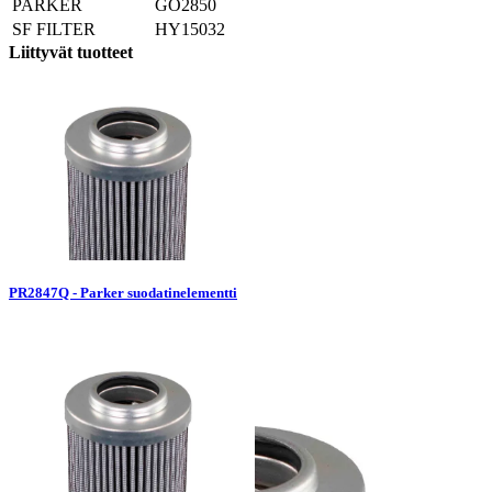
PARKER
GO2850
SF FILTER
HY15032
Liittyvät tuotteet
PR2847Q - Parker suodatinelementti