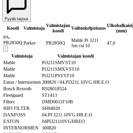
Pyydä tarjous
Valmistajan
Ulkohalkaisi
Koodi
Valmistaja
Vaihtokelpoisuus
koodi
(mm)
PA-
Mahle Pi 3211
PR2850Q
Parker
PR2850Q
47,0
Sm vst 10
Valmistaja
Valmistajan koodi
Mahle
Pi3211SMVST10
Mahle
Pi3211SMXVST10
Mahle
Pi3211PSVST10
Eaton / Internormen
300820 / 04.PI3211.10VG.HR.E.O
Bosch Rexroth
R928018524
Fleetguard
ST1413
Filtrec
DMD0011F10B
HIFI FILTER
SH84020
DANFOSS
04.PI 3211.10VG.HR.E.O
EATON
04PI321110VGHREO
INTERNORMEN
300820