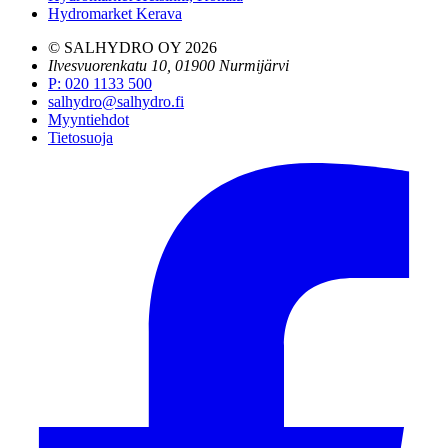
Hydromarket Kerava
© SALHYDRO OY
2026
Ilvesvuorenkatu 10, 01900 Nurmijärvi
P
:
020 1133 500
salhydro@salhydro.fi
Myyntiehdot
Tietosuoja