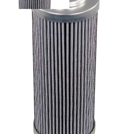
PR2848Q - Parker suodatinelementti
Palvelut
Suunnitteluratkaisut
Hydrauliikkaletkut
Erikoisletkut
Kokoonpano ja räätälöinti
Päävarasto
Digitaaliset tilauskanavat
Myymälät
Palveluvarastot
Ennakoiva kartoitus
Enerpac-huolto
24h päivystys
Tekninen tuki
Sylinterilaskuri
Sähköteholaskuri
Virtausnopeuslaskuri
Hammaspyöräpumpun tilavuuslaskuri
Hydrauliteholaskuri
Teollisuusletkuhaku